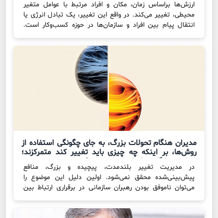
ارزش‌ها براساس زمان، مکان و افراد مرتبط با عوامل متغیر
محیطی، تغییر می‌کند. در واقع این تغییر، یک تبادل انرژی یا
انتقال پیام بین افراد و سازمان‌ها در حوزه کسب‌وکار است.
ارزش‌آفرینی موجب تسهیل زندگی و کسب‌وکار برای دیگران
می‌شود. ارزش‌آفرینی همچنین نقش بسیار مهمی در سوددهی و
ماندگاری کسب‌وکار اقتصادی دارد. از این‌رو، بسیاری […]
مدیران هنگام تحولات بزرگ، به جای چگونگی استفاده از
روش‌ها، بر اینکه چه چیزی باید تغییر کند متمرکزند؛
رویکرد چهارگانه برای اجرای تغییر موفق
در مدیریت تغییر بلندمدت، پیچیده و بزرگ، منافع
پیش‌بینی‌شده محقق نمی‌شود. اولین دلیل این موضوع را
می‌توان ناموفق بودن رهبران سازمانی در برقراری ارتباط بین
«رویکرد و متد» و «هدف» تغییر دانست. لینگ ین (Ling Yen)،
مدیر مالی شرکتی تولیدی- صنعتی است. خانم ین در جلسه با