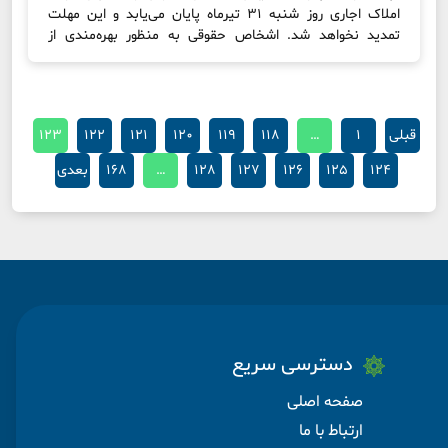
املاک اجاری روز شنبه ۳۱ تیرماه پایان می‌یابد و این مهلت
تمدید نخواهد شد. اشخاص حقوقی به منظور بهره‌مندی از
مشوق‌های قانونی، باید اظهارنامه مالیاتی خود را تا پایان روز
شنبه ۳۱ تیرماه سال‌‬ جاری ارائه کنند. برخورداری از هر نوع
تسهیلات و معافیت‌های مالیاتی (نرخ […]
قبلی
1
…
118
119
120
121
122
123
124
125
126
127
128
…
168
بعدی
دسترسی سریع
صفحه اصلی
ارتباط با ما