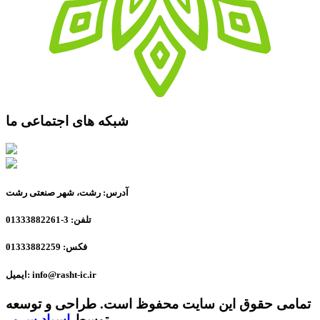
شبکه های اجتماعی ما
آدرس: رشت، شهر صنعتی رشت
تلفن: 3-01333882261
فکس: 01333882259
ایمیل: info@rasht-ic.ir
تمامی حقوق این سایت محفوظ است. طراحی و توسعه
توسط
اسپاد سرور