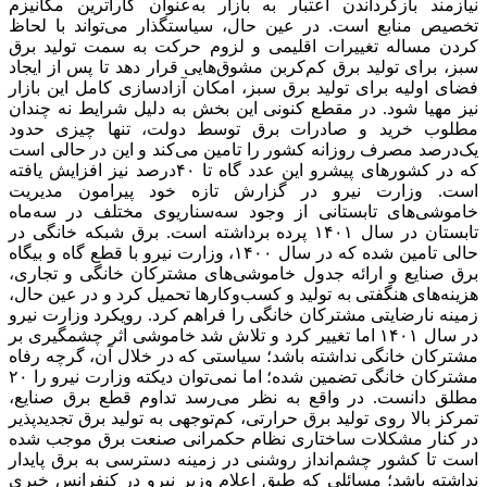
نیازمند بازگرداندن اعتبار به بازار به‌عنوان کارآترین مکانیزم
تخصیص منابع است. در عین حال، سیاستگذار می‌‌‌تواند با لحاظ
کردن مساله تغییرات اقلیمی و لزوم حرکت به سمت تولید برق
سبز، برای تولید برق کم‌کربن مشوق‌‌‌هایی قرار دهد تا پس از ایجاد
فضای اولیه برای تولید برق سبز، امکان آزادسازی کامل این بازار
نیز مهیا شود. در مقطع کنونی این بخش به دلیل شرایط نه چندان
مطلوب خرید و صادرات برق توسط دولت، تنها چیزی حدود
یک‌درصد مصرف روزانه کشور را تامین می‌کند و این در حالی است
که در کشورهای پیشرو این عدد گاه تا ۴۰‌درصد نیز افزایش یافته
است. وزارت نیرو در گزارش تازه خود پیرامون مدیریت
خاموشی‌‌‌های تابستانی از وجود سه‌سناریوی مختلف در سه‌ماه
تابستان در سال ۱۴۰۱ پرده برداشته است. برق شبکه خانگی در
حالی تامین شده که در سال ۱۴۰۰، وزارت نیرو با قطع گاه و بیگاه
برق صنایع و ارائه جدول خاموشی‌‌‌های مشترکان خانگی و تجاری،
هزینه‌‌‌های هنگفتی به تولید و کسب‌وکارها تحمیل کرد و در عین حال،
زمینه نارضایتی مشترکان خانگی را فراهم کرد. رویکرد وزارت نیرو
در سال ۱۴۰۱ اما تغییر کرد و تلاش شد خاموشی اثر چشمگیری بر
مشترکان خانگی نداشته باشد؛ سیاستی که در خلال آن، گرچه رفاه
مشترکان خانگی تضمین شده؛ اما نمی‌‌‌توان دیکته وزارت نیرو را ۲۰
مطلق دانست. در واقع به نظر می‌رسد تداوم قطع برق صنایع،
تمرکز بالا روی تولید برق حرارتی، کم‌‌‌توجهی به تولید برق تجدیدپذیر
در کنار مشکلات ساختاری نظام حکمرانی صنعت برق موجب شده
است تا کشور چشم‌‌‌انداز روشنی در زمینه دسترسی به برق پایدار
نداشته باشد؛ مسائلی که طبق اعلام وزیر نیرو در کنفرانس خبری