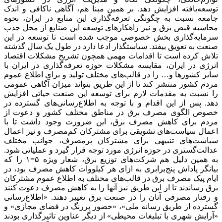
توسعه‌یافته افزایش دهد. بر همین مبنا هم، آگاهی ناکافی و اندک
جامعه نسبت به چگونگی تعرفه‌‌‌گذاری این منابع در ایران، نحوه
محاسبه قبض برق و نیز راهکارهای توسعه این صنایع از محل جذب
سرمایه‌گذاری بخش خصوصی موجب شده است تا توسعه در این
صنعت به تعویق بیفتد. سیاستگذار ادعا دارد در طول یک سال گذشته
تلاش کرده است تا اقدامات مهمی همچون تشریح مشکلات اقتصاد
انرژی در ایران، مقایسه مشکلات حوزه تعرفه‌‌‌گذاری در ایران با
سایر کشورها و… را در قالب‌‌‌های مختلف تولید و برای اطلاع عموم
مردم کشور منتشر کند تا از این طریق بتواند میزان آگاهی عمومی
را نسبت به مقدمات لازم برای توسعه این صنعت حیاتی افزایش
دهد. پس از این اقدام و با توجه به اطلاع‌‌‌رسانی‌‌‌های گسترده در
خصوص الگوی مصرف برق در مناطق مختلف کشور و دعوت از
مردم برای کاهش مصرف برق، این ضرورت وجود داشت تا با
اعمال سیاست‌های تشویقی برای مشترکان کم‌مصرف و نیز اعمال
سیاست‌های تنبیهی برای مشترکان پرمصرف، جوانب مختلف
عدالت‌گستری در حوزه انرژی مورد توجه قرار گیرد و عملیاتی شود.
به همین دلیل هم شرکت‌های توزیع برق، شعار ویژه ۵=۱ را که
بیانگر پاداش پنج‌برابری به ازای هر کیلووات کاهش مصرف بود، در
ایام پیک مصرف برق در قالب‌های مختلف به اطلاع عموم مشترکان
برق رساندند تا از این طریق نیز آنها را به کاهش مصرف دعوت کنند
و رفتار مصرفی آنان را در صنعت برق تغییر دهند. «اطلاع‌رسانی
گسترده از طریق رسانه ملی»، «حضور پررنگ در فضای مجازی» و
«آرایش شهری با تبلیغات محیطی» از دیگر عناوین تاثیرگذاری بودند