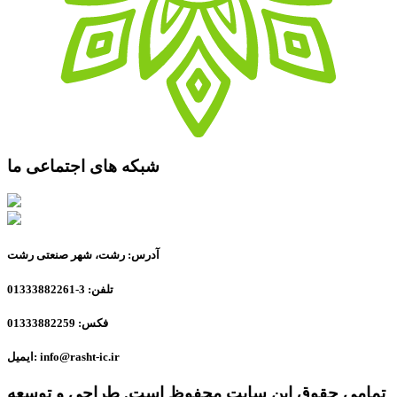
شبکه های اجتماعی ما
آدرس: رشت، شهر صنعتی رشت
تلفن: 3-01333882261
فکس: 01333882259
ایمیل: info@rasht-ic.ir
تمامی حقوق این سایت محفوظ است. طراحی و توسعه