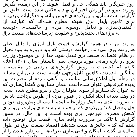
روز خبرنگار، باید همگی حل و فصل شوند. در این زمینه، نگرش
وزارت نیرو در گزارش اخیر این نهاد منعکس شده است. طبق این
گزارش، سه سناریو با رویکردهای خوش‌بینانه، واقع‌‌‌گرایانه و بدبینانه
برای تامین پایدار برق شبکه مطرح شده‌اند که عبارتند از:
«گفتمان‌سازی و تعامل دوسویه مردم و حاکمیت»، «توسعه
انرژی‌‌‌های تجدیدپذیر» و «تقویت زیرساخت‌‌‌های صنعت برق».
وزارت نیرو، در همین گزارش، قیمت نازل انرژی را دلیل اصلی
هدررفت برق ‌‌‌می‌‌‌داند؛ رهیافت درستی که باید دوباره به بنیاد تحول
در نظام اقتصادی صنعت برق تبدیل شود. جدا از این موضوع، وزارت
نیرو در بازه زمانی مورد بررسی یعنی تابستان سال ۱۴۰۱ اعلام
کرده که کشفیات به روش گزارش‌‌‌های مردمی در مقایسه با
میانگین بلندمدت، کاهش قابل‌توجهی داشته است. دلیل این مساله
در وهله اول اطلاع‌‌‌رسانی مناسب و آگاهی مردم از مضرات این
پدیده غیرقانونی عنوان شده است؛ همان سناریوی گفتمان‌سازی که
به عنوان یک سناریو از سوی متولیان برق و نیرو مطرح شده است.
در وهله بعدی، ایجاد انگیزه در عموم مردم از طریق پرداخت پاداش
به صورت نقدی به کمک وزارتخانه آمده تا مسائل پیش‌روی خود را
حل و فصل کند؛ رویکردی که از جمله سیاست‌‌‌های وزارت نیرو برای
کاهش مصرف غیرمجاز برق بوده است. با این حال، در همین
گزارش با تاکید بر ضرورت واقعی‌‌‌سازی قیمت برق، توضیح داده
شده که کدام چالش‌‌‌ها سبب شده‌اند اقتصاد صنعت برق در طول
سال‌های گذشته امکان واقعی‌‌‌سازی تعرفه‌‌‌ها و سود‌آور شدن را از
دست بدهد، فرصت‌‌‌های توسعه در این صنعت را کاهش دهد و حتی