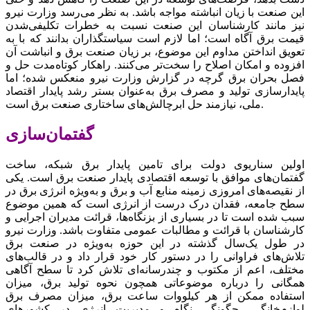
این صنعت با زیان انباشته مواجه باشد. به نظر می‌رسد وزارت نیرو
نیز مانند کارشناسان این صنعت نسبت به خطرات تکلیفی‌شدن
قیمت برق آگاه است؛ اما لازم است سیاستگذاران بدانند که با به
تعویق انداختن مداوم این موضوع، بر زیان صنعت برق و انباشت آن
افزوده و امکان اصلاح را سخت‌‌‌تر می‌کنند. راهکار کوتاه‌‌‌مدت حل و
فصل بحران برق گرچه در گزارش وزارت نیرو منعکس شده؛ اما
پایدارسازی تولید و مصرف برق به‌عنوان بستر رشد پایدار اقتصاد
ملی، نیازمند حل ابرچالش‌‌‌های ساختاری صنعت برق است.
گفتمان‌سازی
اولین سناریوی دولت برای تامین پایدار برق شبکه، ساخت
گفتمان‌‌‌های موافق با توسعه اقتصادی پایدار صنعت برق است. یکی
از نقیصه‌‌‌های امروزی زمینه منابع آب و برق و به‌ویژه انرژی برق در
سطح جامعه، فقدان درک درست از انرژی است که همین موضوع
سبب شده است تا در بسیاری از بزنگاه‌‌‌ها، قرائت مدیران اجرایی و
کارشناسان با قرائت و مطالبات عمومی متفاوت باشد. وزارت نیرو
در طول یک‌سال گذشته در این حوزه به‌ویژه در صنعت برق
تلاش‌‌‌های فراوانی را در دستور کار خود قرار داد و در قالب‌های
مختلف، اعم از مکتوب و چندرسانه‌‌‌ای تلاش کرد تا سطح آگاهی
همگانی را درباره موضوعاتی همچون نحوه تولید برق، میزان
استفاده ممکن از هر کیلووات ساعت برق، میزان مصرف برق
لوازم‌خانگی، چگونگی نگاه و مدیریت انرژی در کشورهای