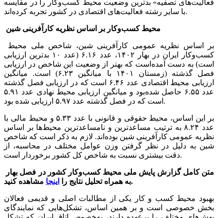
فعالیت‌های تصفیه» بدترین وضعیت محیط کسب‌وکار را در مقایسه
با سایر رشته فعالیت‌های اقتصادی در کشور تجربه کرده‌اند.
محیط کسب‌وکار بر اساس نظریه کارآفرینی شین
بر اساس نظریه عمومی کارآفرینی شین، شاخص ملی محیط
کسب‌وکار ایران در بهار ۱۴۰۲، عدد ۶.۱۶ (عدد ۱۰ بدترین ارزیابی
است) به دست آمده‌است که بهتر از وضعیت این شاخص در ارزیابی
فصل گذشته (زمستان ۱۴۰۱ با میانگین ۶.۲۳) است. میانگین
ارزیابی محیط اقتصادی عدد ۶.۴۶ است که در ارزیابی فصل گذشته
عدد ۶.۵۵ حاصل شده‌بود و میانگین ارزیابی محیط نهادی عدد ۵.۹۱
است که در فصل گذشته عدد ۵.۹۷ ارزیابی شده بود.
بر این اساس، محیط حقوقی و قانونی با عدد ۵.۳۳ و محیط مالی با
عدد ۸.۲۴ به ترتیب مساعدترین و نامساعدترین محیط‌ها بر اساس
نظریه عمومی کارآفرینی شین بوده‌اند. لازم به ذکر است که شاخص
شین به دلیل در نظر گرفتن وزن عوامل مختلف در محاسبه، از
دقت بیشتری نسبت به شاخص کل کشور برخوردار است.
متن کامل گزارش پایش ملی محیط کسب‌وکار کشور در فصل بهار
مشاهده کنید.
به همراه تحلیل نتایج را
اینجا
بهبود محیط کسب و کار یکی از مطالبات اصلی و قدیمی فعالان
بخش خصوصی است و بر همین اساس، تشکل‌هایی که نمایندگای
بهش‌های مختلف را برعهده دارند، به‌خصوص اتاق ایران که تشکل‌