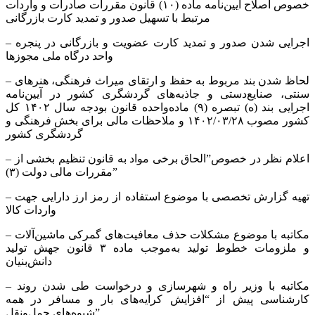
خصوص اصلاح آیین‌نامه ماده (۱۰) قانون مقررات صادرات و واردات
مرتبط با تسهیل صدور و تمدید کارت بازرگانی
– اجرایی شدن صدور و تمدید کارت عضویت و بازرگانی در پنجره
واحد درگاه ملی مجوزها
– لحاظ شدن بند مربوط به حفظ و ارتقای میراث فرهنگی، هنرهای
سنتی، صنایع‌دستی و جاذبه‌های گردشگری کشور در آیین‌نامه
اجرایی بند (ه) تبصره (۹) ماده‌واحده قانون بودجه سال ۱۴۰۲ کل
کشور مصوب ۱۴۰۲/۰۳/۲۸ و ملاحظات مالی برای بخش فرهنگی و
گردشگری کشور
– اعلام نظر در خصوص”الحاق برخی مواد به قانون تنظیم بخشی از
مقررات مالی دولت (۳)”
– تهیه گزارش تخصصی با موضوع استفاده از رمز ارز دارایی جهت
واردات کالا
– مکاتبه با موضوع مشکلات حذف معافیت‌های گمرکی ماشین‌آلات
و ملزومات خطوط تولید به‌موجب ماده ۳ قانون جهش تولید
دانش‌بنیان
– مکاتبه با وزیر راه و شهرسازی و درخواست طی شدن روند
کارشناسی پیش از “افزایش کرایه‌های بار و مسافر در همه
شیوه‌های حمل‌ونقل”