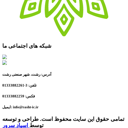
شبکه های اجتماعی ما
آدرس: رشت، شهر صنعتی رشت
تلفن: 3-01333882261
فکس: 01333882259
ایمیل: info@rasht-ic.ir
تمامی حقوق این سایت محفوظ است. طراحی و توسعه
توسط
اسپاد سرور