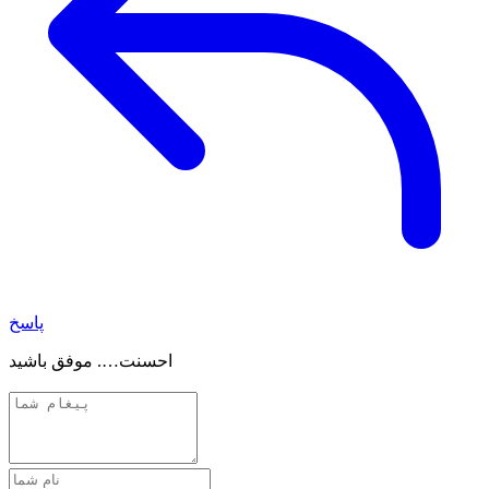
پاسخ
احسنت…. موفق باشید