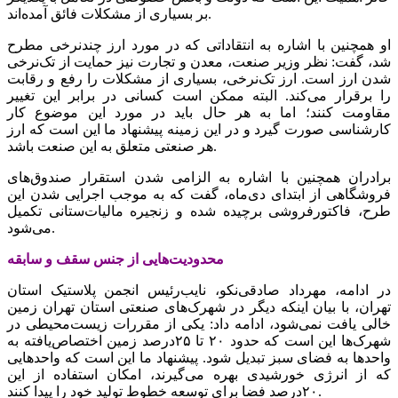
بر بسیاری از مشکلات فائق آمده‌اند.
او همچنین با اشاره به انتقاداتی که در مورد ارز چندنرخی مطرح
شد، گفت: نظر وزیر صنعت، معدن و تجارت نیز حمایت از تک‌نرخی
شدن ارز است. ارز تک‌نرخی، بسیاری از مشکلات را رفع و رقابت
را برقرار می‌کند. البته ممکن است کسانی در برابر این تغییر
مقاومت کنند؛ اما به هر حال باید در مورد این موضوع کار
کارشناسی صورت گیرد و در این زمینه پیشنهاد ما این است که ارز
هر صنعتی متعلق به این صنعت باشد.
برادران همچنین با اشاره به الزامی شدن استقرار صندوق‌های
فروشگاهی از ابتدای دی‌ماه، گفت که به موجب اجرایی شدن این
طرح، فاکتورفروشی برچیده شده و زنجیره مالیات‌ستانی تکمیل
می‌شود.
محدودیت‌هایی از جنس سقف و سابقه
در ادامه، مهرداد صادقی‌نکو، نایب‌رئیس انجمن پلاستیک استان
تهران، با بیان اینکه دیگر در شهرک‌های صنعتی استان تهران زمین
خالی یافت نمی‌شود، ادامه داد: یکی از مقررات زیست‌محیطی در
شهرک‌ها این است که حدود ۲۰ تا ۲۵‌درصد زمین اختصاص‌یافته به
واحدها به فضای سبز تبدیل شود. پیشنهاد ما این است که واحدهایی
که از انرژی خورشیدی بهره می‌‌‌گیرند، امکان استفاده از این
۲۰‌درصد فضا برای توسعه خطوط تولید خود را پیدا کنند.