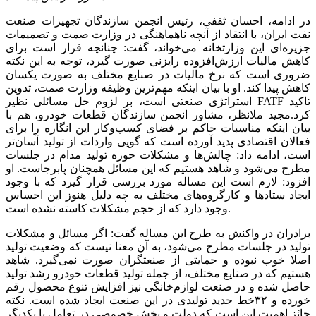
در ادامه، احسان ثقفی، رئیس انجمن سازندگان تجهیزات صنعت
نفت ایران، با انتقاد از آنچه ناهماهنگی در وزارت صمت و تصمیمات
جزیره‌ای این وزارتخانه می‌‌‌خواند، گفت: چنانچه قرار است برای
کاهش مالیات ارزش‌‌‌افزوده رایزنی صورت گیرد، توجه به این نکته
ضروری است که نرخ مالیات در صنایع مختلف به صورت یکسان
کاهش پیدا کند. او با بیان اینکه مهم‌ترین وظیفه وزارت صمت، تدوین
استراتژی صنعتی است، بر لزوم حل مسائلی نظیر FATF تاکید
کرد.مجید ملانظر، مشاور انجمن سازندگان قطعات خودرو، هم با
بیان اینکه مناسبات حاکم بر فضای کسب‌وکار این انگاره را برای
فعالان اقتصادی پدید آورده است که گویی واردات از تولید آسان‌تر
است، ادامه داد: چالش‌‌‌ها و مشکلات حوزه تولید مدام در جلسات
مطرح می‌شود و شاهد هستیم که این مسائل همچنان پابرجاست. او
افزود: لازم است این مساله مورد بررسی قرار گیرد که با وجود
ایجاد ستادها و کارگروه‌های مختلف به چه دلیل هنوز این احساس
وجود دارد که از حجم مشکلات کاسته نشده است.
برادران در واکنش به طرح این مساله گفت: اگر مسائل و مشکلات
تولید در جلسات مطرح می‌شود، به آن معنا نیست که وضعیت تولید
اصلا خوب نبوده و حمایتی از صنعتگران صورت نمی‌گیرد. شاهد
هستیم که در صنایع مختلف، از جمله تولید قطعات خودرو رشد تولید
حاصل شده و در صنعت لوازم‌خانگی نیز افزایش تنوع محصول رقم
خورده و ۳۲خط جدید تولیدی در این صنعت ایجاد شده است. نکته
حائز اهمیت این است که دولت و بخش خصوصی در تعامل با یکدیگر