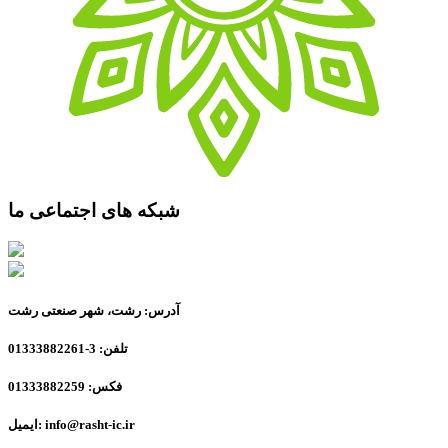
شبکه های اجتماعی ما
آدرس: رشت، شهر صنعتی رشت
تلفن: 3-01333882261
فکس: 01333882259
ایمیل: info@rasht-ic.ir