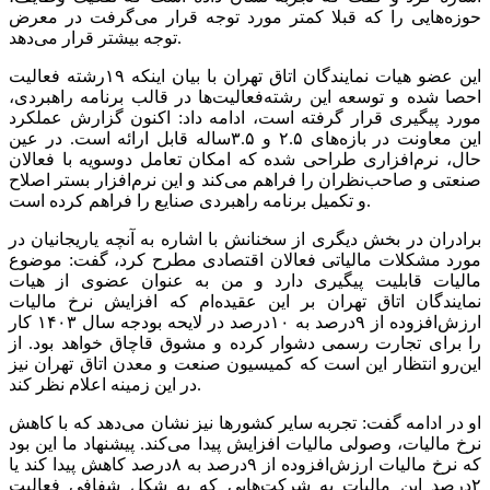
حوزه‌‌‌هایی را که قبلا کمتر مورد توجه قرار می‌‌‌گرفت در معرض
توجه بیشتر قرار می‌دهد.
این عضو هیات نمایندگان اتاق تهران با بیان اینکه ۱۹رشته فعالیت
احصا شده و توسعه این رشته‌فعالیت‌ها در قالب برنامه راهبردی،
مورد پیگیری قرار گرفته است، ادامه داد: اکنون گزارش عملکرد
این معاونت در بازه‌های ۲.۵ و ۳.۵ساله قابل ارائه است. در عین
حال، نرم‌افزاری طراحی شده که امکان تعامل دوسویه با فعالان
صنعتی و صاحب‌نظران را فراهم می‌کند و این نرم‌‌‌افزار بستر اصلاح
و تکمیل برنامه راهبردی صنایع را فراهم کرده است.
برادران در بخش دیگری از سخنانش با اشاره به آنچه یاریجانیان در
مورد مشکلات مالیاتی فعالان اقتصادی مطرح کرد، گفت: موضوع
مالیات قابلیت پیگیری دارد و من به عنوان عضوی از هیات
نمایندگان اتاق تهران بر این عقیده‌‌‌ام که افزایش نرخ مالیات
ارزش‌افزوده از ۹‌درصد به ۱۰‌درصد در لایحه بودجه سال ۱۴۰۳ کار
را برای تجارت رسمی دشوار کرده و مشوق قاچاق خواهد بود. از
این‌رو انتظار این است که کمیسیون صنعت و معدن اتاق تهران نیز
در این زمینه اعلام نظر کند.
او در ادامه گفت: تجربه سایر کشورها نیز نشان می‌دهد که با کاهش
نرخ مالیات، وصولی مالیات افزایش پیدا می‌کند. پیشنهاد ما این بود
که نرخ مالیات ارزش‌افزوده از ۹‌درصد به ۸‌درصد کاهش پیدا کند یا
۲‌درصد این مالیات به شرکت‌هایی که به شکل شفافی فعالیت