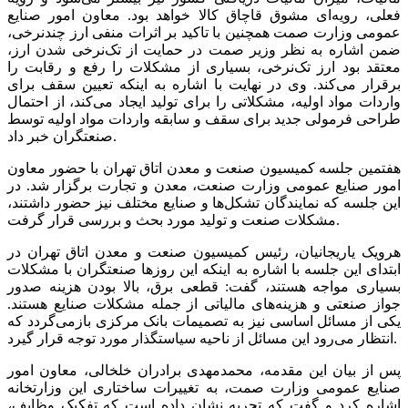
فعلی، رویه‌‌‌ای مشوق قاچاق کالا خواهد بود. معاون امور صنایع
عمومی وزارت صمت همچنین با تاکید بر اثرات منفی ارز چندنرخی،
ضمن اشاره به نظر وزیر صمت در حمایت از تک‌نرخی شدن ارز،
معتقد بود ارز تک‌نرخی، بسیاری از مشکلات را رفع و رقابت را
برقرار می‌کند. وی در نهایت با اشاره به اینکه تعیین سقف برای
واردات مواد اولیه، مشکلاتی را برای تولید ایجاد می‌کند، از احتمال
طراحی فرمولی جدید برای سقف و سابقه واردات مواد اولیه توسط
صنعتگران خبر داد.
هفتمین جلسه کمیسیون صنعت و معدن اتاق تهران با حضور معاون
امور صنایع عمومی وزارت صنعت، معدن و تجارت برگزار شد. در
این جلسه که نمایندگان تشکل‌ها و صنایع مختلف نیز حضور داشتند،
مشکلات صنعت و تولید مورد بحث و بررسی قرار گرفت.
هرویک یاریجانیان، رئیس کمیسیون صنعت و معدن اتاق تهران در
ابتدای این جلسه با اشاره به اینکه این روزها صنعتگران با مشکلات
بسیاری مواجه هستند، گفت: قطعی برق، بالا بودن هزینه صدور
جواز صنعتی و هزینه‌های مالیاتی از جمله مشکلات صنایع هستند.
یکی از مسائل اساسی نیز به تصمیمات بانک مرکزی بازمی‌گردد که
انتظار می‌رود این مسائل از ناحیه سیاستگذار مورد توجه قرار گیرد.
پس از بیان این مقدمه، محمدمهدی برادران خلخالی، معاون امور
صنایع عمومی وزارت صمت، به تغییرات ساختاری این وزارتخانه
اشاره کرد و گفت که تجربه نشان داده است که تفکیک وظایف،