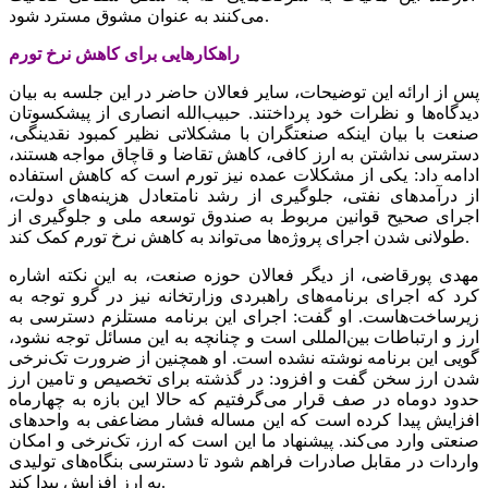
می‌کنند به عنوان مشوق مسترد شود.
راهکارهایی برای کاهش نرخ تورم
پس از ارائه این توضیحات، سایر فعالان حاضر در این جلسه به بیان
دیدگاه‌‌‌ها و نظرات خود پرداختند. حبیب‌‌‌الله انصاری از پیشکسوتان
صنعت با بیان اینکه صنعتگران با مشکلاتی نظیر کمبود نقدینگی،
‌دسترسی نداشتن به ارز کافی، کاهش تقاضا و قاچاق مواجه هستند،
ادامه داد: یکی از مشکلات عمده نیز تورم است که کاهش استفاده
از درآمدهای نفتی، جلوگیری از رشد نامتعادل هزینه‌های دولت،
اجرای صحیح قوانین مربوط به صندوق توسعه ملی و جلوگیری از
طولانی شدن اجرای پروژه‌‌‌ها می‌‌‌تواند به کاهش نرخ تورم کمک کند.
مهدی پورقاضی، از دیگر فعالان حوزه صنعت، به این نکته اشاره
کرد که اجرای برنامه‌‌‌های راهبردی وزارتخانه نیز در گرو توجه به
زیرساخت‌‌‌هاست. او گفت: اجرای این برنامه مستلزم دسترسی به
ارز و ارتباطات بین‌المللی است و چنانچه به این مسائل توجه نشود،
گویی این برنامه نوشته نشده است. او همچنین از ضرورت تک‌نرخی
شدن ارز سخن گفت و افزود: در گذشته برای تخصیص و تامین ارز
حدود دوماه در صف قرار می‌‌‌گرفتیم که حالا این بازه به چهارماه
افزایش پیدا کرده است که این مساله فشار مضاعفی به واحدهای
صنعتی وارد می‌کند. پیشنهاد ما این است که ارز، تک‌نرخی و امکان
واردات در مقابل صادرات فراهم شود تا دسترسی بنگاه‌های تولیدی
به ارز افزایش پیدا کند.