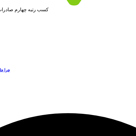
کسب رتبه چهارم صادرات دارو در کشور د
چرا چا