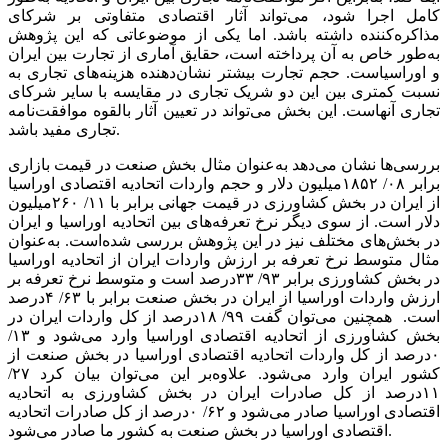
کامل اجرا شود، می‌تواند آثار اقتصادی متفاوتی بر شرکای
مذاکره‌کننده داشته باشد. اما یکی از موضوعاتی که این پژوهش
به‌طور خاص به آن پرداخته است، حقایق آماری از تجارت بین ایران
و اوراسیاست. حجم تجارت بیشتر نشان‌دهنده هزینه‌های تجاری به
نسبت کمتری بین این دو شریک تجاری در مقایسه با سایر شرکای
تجاری آنهاست. این بخش می‌تواند در تعیین آثار بالقوه موافقت‌نامه
تجاری مفید باشد.
بررسی‌ها نشان می‌دهد به‌عنوان مثال بخش صنعت در قیمت بازاری
‌برابر ۰۸/ ۱۸۵۲‌میلیون دلار و حجم واردات اتحادیه اقتصادی اوراسیا
از ایران در بخش کشاورزی در قیمت جهانی ‌برابر با ۱۱/ ۲۶۰‌میلیون
دلار است. از سوی دیگر نرخ تعرفه‌های بین اتحادیه اوراسیا و ایران
در بخش‌های مختلف نیز در این پژوهش بررسی شده‌است. به‌عنوان
مثال متوسط نرخ تعرفه بر ارزش واردات ایران از اتحادیه اوراسیا
در بخش کشاورزی ‌برابر ۹۳/ ۳۳‌درصد است و متوسط نرخ تعرفه بر
ارزش واردات اوراسیا از ایران در بخش صنعت ‌برابر با ۶۳/ ۴‌درصد
است. همچنین می‌توان گفت ۹۹/ ۱۸‌درصد از کل واردات ایران در
بخش کشاورزی از اتحادیه اقتصادی اوراسیا وارد می‌شود و ۱۳/
۰‌درصد از کل واردات اتحادیه اقتصادی اوراسیا در بخش صنعت از
کشور ایران وارد می‌شود. علاوه‌بر این می‌توان بیان کرد ۲۷/
۱۱‌درصد از کل صادرات ایران در بخش کشاورزی به اتحادیه
اقتصادی اوراسیا صادر می‌شود و ۶۲/ ۰‌درصد از کل صادرات اتحادیه
اقتصادی اوراسیا در بخش صنعت به کشور ما صادر می‌شود.