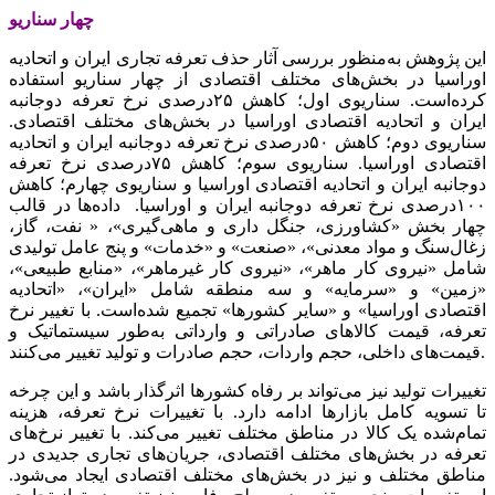
چهار سناریو
این پژوهش به‌منظور بررسی آثار حذف تعرفه تجاری ایران و اتحادیه
اوراسیا در بخش‌های مختلف اقتصادی از چهار سناریو استفاده
کرده‌است. سناریوی اول؛ کاهش ۲۵‌درصدی نرخ تعرفه دو‌جانبه
ایران و اتحادیه اقتصادی اوراسیا در بخش‌های مختلف اقتصادی.
سناریوی دوم؛ کاهش ۵۰‌درصدی نرخ تعرفه دو‌جانبه ایران و اتحادیه
اقتصادی اوراسیا. سناریوی سوم؛ کاهش ۷۵‌درصدی نرخ تعرفه
دو‌جانبه ایران و اتحادیه اقتصادی اوراسیا و سناریوی چهارم؛ کاهش
۱۰۰‌درصدی نرخ تعرفه دو‌جانبه ایران و اوراسیا. داده‌ها در قالب
چهار بخش «کشاورزی، جنگل داری و ماهی‌گیری»، « نفت، گاز،
زغال‌سنگ و مواد معدنی»، «صنعت» و «خدمات» و پنج عامل تولیدی
شامل «نیروی کار ماهر»، «نیروی کار غیر‌ماهر»، «منابع طبیعی»،
«زمین» و «سرمایه» و سه منطقه شامل «ایران»، «اتحادیه
اقتصادی اوراسیا» و «سایر کشورها» تجمیع شده‌است. با تغییر نرخ
تعرفه، قیمت کالاهای صادراتی و وارداتی به‌طور سیستماتیک و
قیمت‌های داخلی، حجم واردات، حجم صادرات و تولید تغییر می‌کنند.
تغییرات تولید نیز می‌تواند بر رفاه کشورها اثرگذار باشد و این چرخه
تا تسویه کامل بازارها ادامه دارد. با تغییرات نرخ تعرفه، هزینه
تمام‌شده یک کالا در مناطق مختلف تغییر می‌کند. با تغییر نرخ‌های
تعرفه در بخش‌های مختلف اقتصادی، جریان‌های تجاری جدیدی در
مناطق مختلف و نیز در بخش‌های مختلف اقتصادی ایجاد می‌شود.