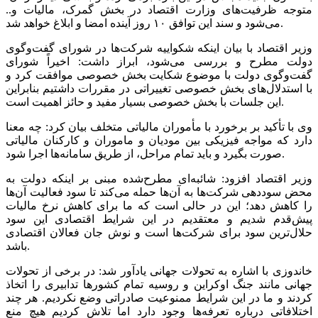
متوجه ظرفیت‌های وزارت اقتصاد در بخش گمرک، مالیات و..
می‌شود و سند این توافق ۱۰ روز آینده امضا و ابلاغ خواهد شد.
وزیر اقتصاد با بیان اینکه شکواییه شرکت‌ها در شورای گفت‌وگوی
دولت مطرح و بررسی می‌شود، ابراز داشت: اخیراً شورای
گفت‌وگوی دولت با موضوع شکایت بخش خصوصی موافقت کرد و
با استدلال‌های بخش خصوصی تغییراتی در مقررات داشتیم بنابراین
این جلسات با بخش خصوصی بسیار مفید و حائز اهمیت است.
وی با تأکید بر برخورد با مأموران مالیاتی متخلف بیان کرد: چه معنا
دارد که مواجه فیزیکی بین مودیان و ماموران و کارکنان مالیاتی
صورت بگیرد و باید تمام مراحل، از طریق سامانه‌ها اجرا شود.
وزیر اقتصاد افزود: شائبه‌ای مطرح‌شده مبنی بر اینکه دولت به
محض سوددهی شرکت‌ها به آن‌ها حمله می‌کند تا سود فعالیت آن‌ها
را کاهش دهد؛ این در حالی است که ما برای کاهش نرخ مالیات
پیش‌قدم شدیم و معتقدیم در این شرایط اقتصادی این سود
حلال‌ترین سود برای شرکت‌ها است و نوش جان فعالان اقتصادی
باشد.
خاندوزی با اشاره به تحولات جهانی یادآور شد: در برخی از تحولات
جهانی مانند جنگ اوکراین و روسیه تمام کشورها تدابیری را اتخاذ
کردند و ما در این شرایط ممنوعیت صادراتی وضع نکردیم. هر چند
اختلافاتی درباره تعرفه‌ها وجود دارد اما تلاش کردیم هیچ منع