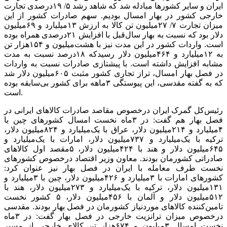
ایران و سایر کشورها مبادله شد که شاهد رشد ۵/ ۱۹‌درصدی تجارت
خارجی کشور در بهار امسال بودیم. سهم صادرات کشور از این
میزان تجارت ۷/ ۲۷میلیون تن کالا به ارزش ۱۳‌میلیارد و ۶۹‌میلیون
دلار بود که نسبت به بهار سال‌قبل با افزایش ۲۱‌درصدی همراه بوده
است. واردات کشور در این مدت نیز با هشت‌میلیون و ۱۵۴‌هزار تن
به ۱۲‌میلیارد و ۴۶۴‌میلیون دلار رسید‌که ۱۸‌درصد نسبت به مدت
مشابه افزایش داشته است. با پیشتازی صادرات نسبت به واردات
در فصل بهار امسال، تراز تجاری کشور مثبت ۶۰۵‌میلیون دلار شد
که به گفته مقدسی، این پیوستگی ۳‌ماهه برای کشور بی‌‌‌‌‌‌‌‌‌سابقه بوده
است.
رئیس‌کل گمرک ایران درخصوص مقاصد صادرات کالاهای ایرانی در
فصل بهار هم گفت: در ۳‌ماه نخست امسال کشورهای چین با
۴‌میلیارد و ۲۱۴‌میلیون دلار، عراق با یک‌میلیارد و ۸۲۴‌میلیون دلار،
ترکیه با یک‌میلیارد و ۷۳۷‌میلیون دلار، امارات با یک‌میلیارد و
۶۴۵‌میلیون دلار و هند با ۴۲۴‌میلیون دلار، ۵‌مقصد اول کالاهای
صادراتی کشورمان بودند. معاون وزیر اقتصاد درخصوص کشورهای
نخست طرف معامله با ایران در فصل بهار نیز عنوان کرد:
کشورهای امارات با ۳‌میلیارد و ۴۲۶‌میلیون دلار، چین با ۳‌میلیارد و
۱۳۱‌میلیون دلار، ترکیه با یک‌میلیارد و ۲۷۳‌میلیون دلار، هند با
۵۱۲‌میلیون دلار و آلمان با ۴۵۶‌میلیون دلار، ۵ کشور نخست
تامین‌‌‌‌‌‌‌‌‌کننده کالاهای موردنیاز کشورمان در فصل بهار بودند. مقدسی
درخصوص میزان ترانزیت خارجی در فصل بهار گفت: در ۳‌ماه
نخست امسال ۳‌میلیون و ۶۷۴‌هزار تن کالای خارجی از مسیر