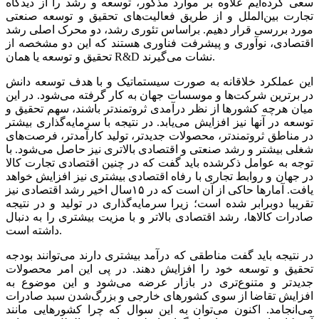
سعی کرده‌ایم علاوه بر موارد مذکور، توسعه و رشد را از دیدگاه
تجارت بین‌الملل و از طریق فعالیت‌های تحقیق و توسعه صنعتی
مورد بررسی قرار دهیم. براساس تئوری رشد، دو محرک اصلی رشد
اقتصادی، نوآوری و پیشرفت فناوری هستند که این دو مشخصه از
تحقیق و توسعه یا همان R&D نشات می‌گیرند.
این عملکرد خلاقانه به صورت سیستماتیک و با هدف توسعه دانش
در برترین شرکت‌ها و موسسات جهان به کار گرفته می‌شود. در این
میان هرچه کشورها از نظر درآمدی ثروتمندتر باشند، سهم تحقیق و
توسعه در آنها نیز افزایش می‌یابد. در نتیجه با سرمایه‌گذاری بیشتر
در مناطق ثروتمندتر، محصولات جدیدتر، تولید کارآمدتر، فرصت‌های
شغلی بیشتر و رشد صنعتی و اقتصادی بالاتری نیز حاصل می‌شود. با
توجه به عوامل ذکرشده باید گفت که در چنین اقتصادی تجارت کالا
در جهان و روابط تجاری با رفاه اقتصادی بیشتری نیز افزایش خواهد
یافت. آمارها حاکی از آن است که در ۱۵سال اخیر رشد اقتصادی نیز
تقریبا دوبرابر شده است؛ زیرا سرمایه‌گذاری در تولید و در نتیجه
صادرات کالاها، رشد اقتصادی بالاتر و با مزیت بیشتری را به دنبال
داشته است.
در نتیجه باید گفت مناطقی که درآمد بیشتری دارند می‌توانند بودجه
تحقیق و توسعه خود را افزایش دهند. در پی این امر محصولات
جدیدتر و متنوع‌تری در بازار عرضه می‌شود و این موضوع به
افزایش تقاضا از سوی کشورهای خارجی و بزرگ‌شدن سبد صادرات
می‌انجامد. اکنون می‌توان به این سوال که چرا کشورهایی مانند