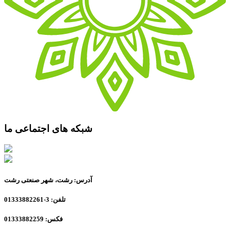
شبکه های اجتماعی ما
آدرس: رشت، شهر صنعتی رشت
تلفن: 3-01333882261
فکس: 01333882259