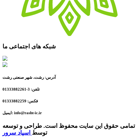
شبکه های اجتماعی ما
آدرس: رشت، شهر صنعتی رشت
تلفن: 3-01333882261
فکس: 01333882259
ایمیل: info@rasht-ic.ir
تمامی حقوق این سایت محفوظ است. طراحی و توسعه
توسط
اسپاد سرور