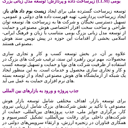
زیرساخت داده و پردازش: توسعه مدل زبانی بزرگ (LLM) بومی
توسعه زیرساخت گسترده ملی برای ایجاد
زیست بوم داد های باز
،
ایجاد زیرساخت پردازشی، تهیه فهرست داده های دولتی و عمومی،
تسهیل دسترسی نخبگان و شرکت ها به زیرساخت ها، توسعه توان
طراحی و ساخت سخت افزار اختصاصی هوش مصنوعی و حمایت
از توسعه مدل زبانی بزرگ بومی متناسب با زبان و فرهنگ ایرانی-
اسلامی بخشی از اقدامات این حوزه در پیش نویس سند هوش
مصنوعی هستند.
علاوه بر آن، در بخش توسعه کسب و کار و تجاری سازی
محصولات، مهم ترین راهبرد این سند، ترغیب شرکت های بزرگ در
استفاده از ظرفیت شرکت های نوپا و حمایت و تسهیل توسعه کسب
و کار و تجاری سازی محصول و خدمات است. به این منظور ایجاد
یک شبکه از آزمایشگاه های هوش مصنوعی ایجاد و از توسعه بسته
های نرم افزاری حمایت به عمل می آید.
جذب پروژه و ورود به بازارهای بین المللی
برای توسعه بازار، اهداف مختلفی شامل توسعه بازار هوش
مصنوعی با تأکید بر نقش شرکت‌های بزرگ شامل ارزیابی نیروی
کار، برگزاری جوایز ملی، جذب پروژه‌های بین‌المللی، حمایت از
شرکت‌های داخلی برای رقابت بین‌المللی، تشکیل کنسرسیوم و
همکاری فناوران در زنجیره ارزش، و ارتقاء سرویس‌های دولتی در
پیش نویس سند هوش مصنوعی مطرح شده است.