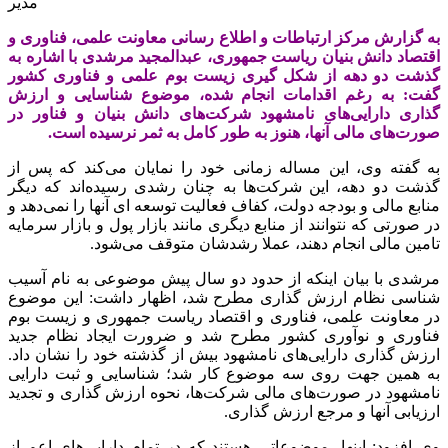
مدیر
به گزارش مرکز ارتباطات و اطلاع رسانی معاونت علمی، فناوری و
اقتصاد دانش بنیان ریاست جمهوری، عبدالمجید مرشدی با اشاره به
گذشت دو دهه از شکل گیری زیست بوم علمی و فناوری کشور
گفت: به رغم اقدامات انجام شده، موضوع شناسایی و ارزش
گذاری دارایی‌های نامشهود شرکت‌های دانش بنیان و فناور در
صورت‌های مالی آنها، هنوز به طور کامل به ثمر نرسیده است.
به گفته وی، این مساله زمانی خود را نمایان می‌کند که پس از
گذشت دو دهه، این شرکت‌ها به چنان رشدی رسیده‌اند که دیگر
منابع مالی و بودجه دولت، کفاف فعالیت توسعه ‏ای آنها را نمی‌دهد و
در صورتی که نتوانند از منابع دیگری مانند بازار پول و بازار سرمایه
تامین مالی انجام دهند، عملا رشدشان متوقف می‌شود.
مرشدی با بیان اینکه از حدود دو سال پیش موضوعی به نام آسیب
شناسی نظام ارزش گذاری مطرح شد، اظهار داشت: این موضوع
در معاونت علمی، فناوری و اقتصاد ریاست جمهوری و زیست بوم
فناوری و نوآوری کشور مطرح شد و ضرورت ایجاد نظام جدید
ارزش گذاری دارایی‌های نامشهود بیش از گذشته خود را نشان داد.
به همین جهت روی سه موضوع کار شد؛ شناسایی و ثبت دارایی
نامشهود در صورت‌های مالی شرکت‌ها، نحوه ارزش گذاری و تجدید
ارزیابی آنها و مرجع ارزش گذاری.
وی افزود: اینها، موضوعاتی هستند که در تمام دارایی‌های اعم از