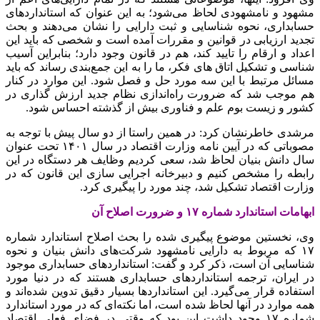
مشهود و نامشهودی لحاظ می‌شود؛ به این عنوان که استانداردهای
حسابداری، نحوه شناسایی و ثبت دارایی را نشان می‌دهند و بحث
تجدید ارزیابی در قوانین و مقررات آمده است و شخصی که باید این
اعداد و ارقام را تایید کند، هم در قانون وجود دارد؛ بنابراین آسیب
شناسی و تشکیل اتاق های فکر، ما را به این جمع‌بندی رساند که باید
مسائل مرتبط با این سه مورد حل و فصل شود. این موارد در کنار
هم موجب شد که ضرورت راه‌اندازی نظام جدید ارزش گذاری در
کشور و زیست بوم علم و فناوری بیش از گذشته احساس شود.
مرشدی خاطرنشان کرد: در همین راستا از دو سال پیش با توجه به
مصوباتی که در آیین نامه وزارت اقتصاد در سال ۱۴۰۱ تحت عنوان
سال دانش بنیان لحاظ شد، سعی کردیم وظایف هر دستگاه در این
رابطه را مشخص کنیم و دبیرخانه اجرایی سازی این قانون که در
وزارت اقتصاد تشکیل شد، چند مورد را پیگیری کرد.
ابهامات استاندارد شماره ۱۷ و ضرورت اصلاح آن
وی، نخستین موضوع پیگیری شده را بحث اصلاح استاندارد شماره
۱۷ که مربوط به دارایی نامشهود شرکت‌های دانش بنیان و نحوه
شناسایی آن است، ذکر کرد و گفت: استانداردهای حسابداری موجود
در ایران، ترجمه استانداردهای حسابداری هستند که در دنیا مورد
استفاده قرار می‌گیرد. این استانداردها بسیار دقیق تدوین شده‌اند و
همه موارد در آنها لحاظ شده است، اما نکته‌ای که در مورد استاندارد
شماره ۱۷ وجود داشت این بود که وقتی در فضای فعلی اقتصاد