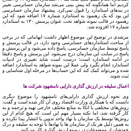
کردیم اما همانگونه که پیش بینی می‌شد سازمان حسابرسی تغییر
در بندهای استاندارد را قبول نمی‌کرد. پیشنهاد سازمان حسابرسی
این بود که یک رهنمود به استاندارد شماره ۱۷ اضافه شود که این
رهنمود در قالب نمونه شواهد تحت عنوان پرسش ۱۳۰ به استاندارد
شماره ۱۷ افزوده شد.
مرشدی در توضیح این موضوع اظهار داشت: ابهاماتی که در برخی
از مباحث استانداردهای حسابرسی وجود دارد، در قالب پرسش و
پاسخ توسط سازمان حسابرسی، پاسخ داده می‌شود و این پرسش و
پاسخ در سایت این سازمان درج می‌شود. این پرسش و پاسخ دقیقا
در ادامه استاندارد است؛ درست است شاید تغییری در ادبیات
استاندارد انجام نگیرد ولی عملا این نمونه شواهد به استاندارد اضافه
شده و می‌تواند کمک کند که این حساب‌ها در مرحله اول شناسایی و
ثبت شوند
.
اعمال سلیقه در ارزش گذاری دارایی نامشهود شرکت ها
وی نحوه ارزش گذاری دارایی‌های نامشهود را موضوع دیگری
دانست که با همکاری وزارت اقتصاد روی آن کار شده است و گفت:
روش‌های مختلفی با اتکا به منابع مختلف خارجی تهیه و ترجمه و به
کار گرفته شد، اما نکته بسیار مهم این است که هیچ کدام از این
روش‌ها توسط یک سازمان یا نهاد واحد تدوین یا انتشار پیدا نکرده و
به همین دلیل هر یک از سازمان ها یا نهادها با توجه به سلیقه و درک
خودشان از موضوعات در زمینه ارزش گذاری کار می‌کنند.