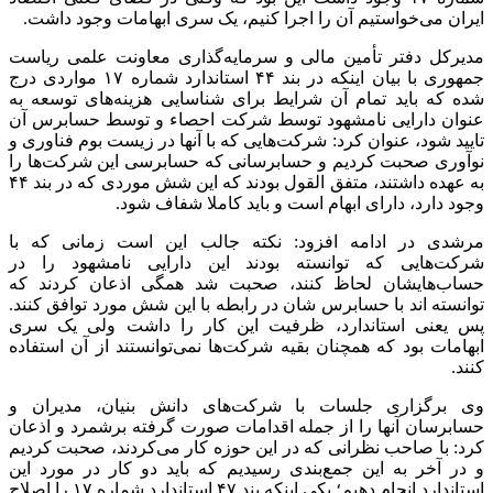
ایران می‌خواستیم آن را اجرا کنیم، یک سری ابهامات وجود داشت
.
مدیرکل دفتر تأمین مالی و سرمایه‌گذاری معاونت علمی ریاست
جمهوری با بیان اینکه در بند ۴۴ استاندارد شماره ۱۷ مواردی درج
شده که باید تمام آن شرایط برای شناسایی هزینه‌های توسعه به
عنوان دارایی نامشهود توسط شرکت احصاء و توسط حسابرس آن
تایید شود، عنوان کرد: شرکت‌هایی که با آنها در زیست بوم فناوری و
نوآوری صحبت کردیم و حسابرسانی که حسابرسی این شرکت‌ها را
به عهده داشتند، متفق القول بودند که این شش موردی که در بند ۴۴
وجود دارد، دارای ابهام است و باید کاملا شفاف شود.
مرشدی در ادامه افزود: نکته جالب این است زمانی که با
شرکت‌هایی که توانسته بودند این دارایی نامشهود را در
حساب‌هایشان لحاظ کنند، صحبت شد همگی اذعان کردند که
توانسته اند با حسابرس شان در رابطه با این شش مورد توافق کنند.
پس یعنی استاندارد، ظرفیت این کار را داشت ولی یک سری
ابهامات بود که همچنان بقیه شرکت‌ها نمی‌توانستند از آن استفاده
کنند
.
وی برگزاری جلسات با شرکت‌های دانش بنیان، مدیران و
حسابرسان آنها را از جمله اقدامات صورت گرفته برشمرد و اذعان
کرد: با صاحب نظرانی که در این حوزه کار می‌کردند، صحبت کردیم
و در آخر به این جمع‌بندی رسیدیم که باید دو کار در مورد این
استاندارد انجام دهیم؛ یکی اینکه بند ۴۷ استاندارد شماره ۱۷ را اصلاح