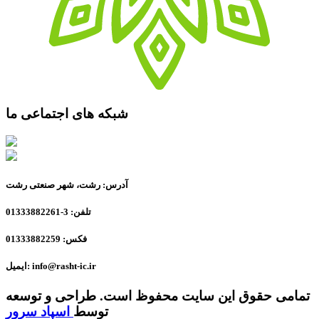
شبکه های اجتماعی ما
آدرس: رشت، شهر صنعتی رشت
تلفن: 3-01333882261
فکس: 01333882259
ایمیل: info@rasht-ic.ir
تمامی حقوق این سایت محفوظ است. طراحی و توسعه
توسط
اسپاد سرور