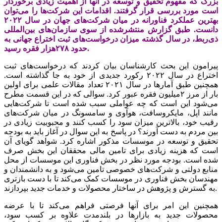
بزرگ که مفهوم تحقیق و توسعه در آنها از اهمیت زیادی برخوردار
است مورد بررسی قرار گرفتند. اقدامات این شرکت‌ها را می‌‌‌توان
بهترین عملکرد فناورانه در میان شرکت‌های جهان در سال ۲۰۲۲
دانست. طبق گزارش منتشرشده از سوی سازمان‌های بین‌المللی
ذی‌ربط، در سال گذشته میزان درخواست‌های ثبت اختراع جهانی به
حدود ۲۷۸‌هزار فقره رسید.
پیرامون این بحث کارشناسان بیان کردند که درخواست‌‌‌های ثبت
اختراع در سال ۲۰۲۲ رکورد جدیدی از خود به جا گذاشته است.
همچنین طبق آمارها در سال ۲۰۲۱ تعداد مقالات علمی برای اولین
بار از مرز ۲میلیون فقره عبور کرد. سوالی که در این قسمت مطرح
می‌شود این است که چه عواملی سبب شده است تا شرکت‌هایی
مانند اپل، مایکروسافت، هوآوی و سامسونگ در میان شرکت‌های
رقیب خود، بالاترین میزان سود را کسب کنند و محبوبیت زیادی در
بین مردم به دست آورند؟ در پاسخ به این سوال در آغاز باید به بودجه
تحقیق و توسعه در موسسات مذکور اشاره کرد. شواهد گویای آن
است که هزینه زیادی برای تامین مالی محققان این بخش صرف
شده است. بودجه مورد نظر در بخش فناوری این موسسات از محل
منابع دولتی و شرکت‌های خصوصی تامین می‌شود و به دانشمندان و
مهندسان بخش فناوری در موسسات کمک می‌کند تا با دست بازتری
به گسترش و پژوهش در ساختار محصولات و خدمات جدید بپردازند.
همچنین این امر برای آنها فرصتی فراهم می‌کند تا با عرضه
محصولات جدید به بازارها در بلندمدت علاوه بر کسب سود،