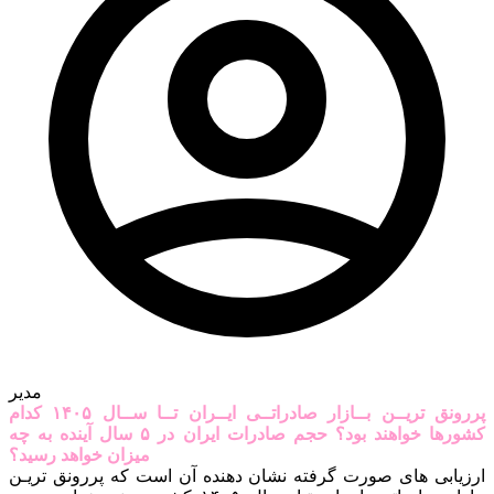
مدیر
پررونق تریــن بــازار صادراتــی ایــران تــا ســال ۱۴۰۵ کدام
کشورها خواهند بود؟ حجم صادرات ایران در ۵ سال آینده به چه
میزان خواهد رسید؟
ارزیابی های صورت گرفته نشان دهنده آن است که پررونق تریـن