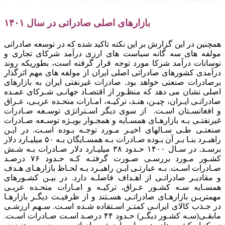
بازارهای اصلی صادراتی در سال ۱۴۰۱
همچنین در این گزارش بر این نکته تاکید شده که در توسعه صادراتی
مولفه های سه گانه سیاست های ارزی درآمد شرکای تجاری و
نوسانات درآمد شرکا مورد توجه قرار گرفته است، بطوریکه روند
درآمدی کشورهای صادراتی اصلی ایران از مولفه های مهم اثرگذار
برصادرات صنعتی خواهد بود. صادرات غیرنفتی ایران به بازارهای
اصلی نشان می دهد که منظـور از اقتصـاد جهانـی شـرکای عمـده
صادراتـی ایـران، چیـن، هنـد، ترکیـه، امـارات متحـده عربـی، عـراق
و افغانسـتان اسـت. از سوی دیگر اسـتراتژی توسـعه صـادرات
غیرنفتـی بـه بازارهـای همسـایه و همجـوار بویـژه توسـعه صـادرات
صنعتـی طـی سـالهای اخیـر مـورد توجـه بـوده اسـت. در ایـن
راهبـرد بنـا بـر آن بـوده صـادرات بـه همسـایگان بـه ۵۰ میلیـارد دلار
برسـد. در سـال ۱۴۰۰ حـدود ۳۸ میلیـارد دلار صـادرات بـه شـش
کشـور مـورد بررسـی صـورت گرفتـه کـه حـدود ۷۶ درصـد
صـادرات اسـت. بـه عبارتـی ایـن راهبـرد بـه لحـاظ بازارهـای هـدف
و مقادیـر صادراتـی از اهـداف فاصلـه دارد. در بیـن کشـورهای
همسـایه سـه کشـور عـراق، ترکیـه و امـارات متحـده عربـی
مهمتریـن بازارهـای صادراتـی هسـتند و از ظرفیـت دیگـر بازارهـا
در جـذب کالای ایرانـی کمتـر اسـتفاده شـده اسـت. سـهم ارزشـی
مابقـی(سـه کشـور دیگـر) حـدود ۴۴ درصـد اسـت صـادرات اسـت.