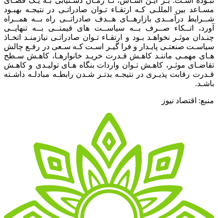
نبـوده اسـت. بـر ایـن اسـاس، تـا زمـان دسـتیابی بـه یـک فضـای
مسـاعد بین المللـی کـه ارتقـاء تـوان صادراتـی در نتیجـه بهبـود
شــرایط درآمــدی بازارهــای هــدف صادراتــی راه بــه همــراه
آورد، اتــکاء صــرف بــه سیاســت های قیمتــی بــه تنهایــی
چنـدان موثـر نخواهـد بـود و ارتقـاء تـوان صادراتـی نیازمنـد اتخـاذ
سیاسـت صنعتـی پایـدار و فرا گیـر اسـت کـه سـعی در رفـع چالش
هـای مهمـی ماننـد کاهـش قـدرت خریـد خانوارهـا، کاهـش سـطح
تقاضـای موثـر، کاهـش تـوان واردات بنگاه هـای تولیـدی و کاهـش
قـدرت رقابت پذیـری در نتیجـه بدتـر شـدن رابطـه مبادلـه داشـته
باشـد.
منبع: اقتصاد نیوز