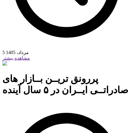
5 مرداد، 1405
مشاهده بیشتر
پررونق تریــن بــازار های
صادراتــی ایــران در ۵ سال آینده