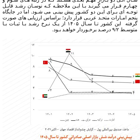
چهـارم قـرار می گیرنـد بـا ایـن ملاحظـه کـه نوسـان رشـد قابـل
توجـه ای بـرای ایـن دو کشـور پیش بینـی می شـود. اما در جایگاه
پنجم امـارات متحـد عربـی قرار دارد؛ براساس ارزیابی های صورت
گرفته این کشور تـا سـال ۱۴۰۵ از یـک نـرخ رشـد بـا ثبـات بـا
متوسـط ۹/۲ درصـد برخـوردار خواهـد بـود.