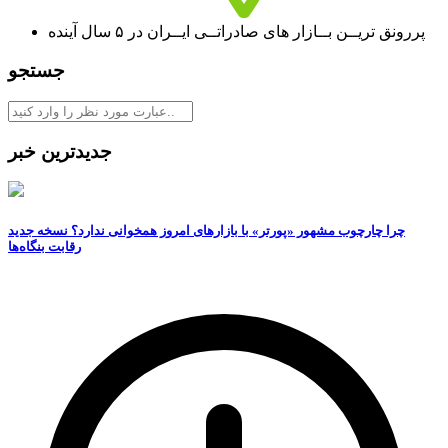
پررونق تریــن بــازار های صادراتــی ایــران در ۵ سال آینده
جستجو
جدیدترین خبر
چرا چارچوب مشهور «پورتر» با بازارهای امروز همخوانی ندارد؟ نسخه جدید
رقابت‌ بنگاه‌ها