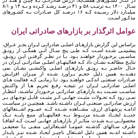
در کنـار کشـورهای همسـایه، ارزش صادراتـی بـه چیـن و هنـد در
سـال ۱۴۰۰ بـه ترتیـب ۵۸ و ۴۱ درصـد رشـد کـرده و بـه ۱۴ و ۸/۱
میلیـارد دلار رسـیده کـه ۱۶ درصـد کل صـادرات بـه کشـورهای
مذکـور اسـت.
عوامل اثرگذار بر بازارهای صادراتی ایران
براساس این گزارش بازارهـای اصلـی صادراتـی ایـران بجـز عـراق،
پیشبینـی شـده اسـت کـه طـی پنج سـال آتـی همگـی از رونـق
مناسـبی برخـوردار خواهنـد بـود. بـا در نظـر گرفتـن ایـن رونـق،
نتایـج مطالعـه نشـان داد کـه فعالیتهـای اصلـی صادراتـی ایـران در
حـال حاضـر بـه رونـق بازارهـای اصلـی واکنشـی نشـان نمی
دهنـد،به همین دلیل حجـم بـرآورد شـده از میـزان افزایـش
صـادرات صنعتـی اندکـی خواهنـد بـود. تـا زمانـی کـه فعالیت هـای
اصلـی صادراتـی ایـران در نتیجـه رفـع تحریم هـا از واکنـش
مناسـب نسـبت بـه بازارهـای صادراتـی برخـوردار نباشـند، انتظـار
نمـی رود کـه تحـولات مثبـت جهانـی اثـر مثبـت قابـل توجـهای بـر
ارزش صادراتـی صنعتـی ایـران داشـته باشـد. همچنیـن در سیاسـت
ادامـه پرشهـای ارزی، مشــاهده شــده کــه عمــوم اشــتغالهای
جدیــد ایجــاد شــده مربــوط بــه فعالیتهــای منبع پایــه تــک
محصولــی بــه شـدت متاثـر از بازارهـای جهانـی اسـت کـه اتفاقـا
ظـرف سـالهای گذشـته عمومـا اشـتغالزایی منفـی یـا ضعیفـی
داشـته اند،به همین دلیل اشـتغال ناچیـز ایجـاد شـده نیـز پایـدار