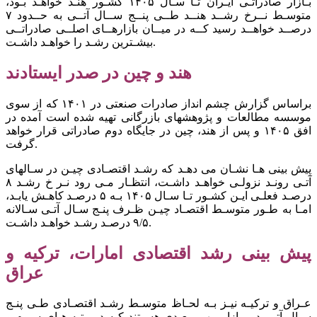
بـازار صادراتـی ایـران تـا سـال ۱۴۰۵ کشـور هنـد خواهـد بـود،
متوسـط نــرخ رشــد هنــد طــی پنــج ســال آتــی به حــدود ۷
درصــد خواهــد رسید کــه در میــان بازارهــای اصلــی صادراتــی
بیشـترین رشـد را خواهـد داشـت.
هند و چین در صدر ایستادند
براساس گزارش چشم انداز صادرات صنعتی در ۱۴۰۱ که از سوی
موسسه مطالعات و پژوهشهای بازرگانی تهیه شده است آمده در
افق ۱۴۰۵ و پس از هند، چین در جایگاه دوم صادراتی قرار خواهد
گرفت.
پیش بینی هـا نشـان می دهـد که رشـد اقتصـادی چیـن در سـالهای
آتـی رونـد نزولـی خواهـد داشـت، انتظـار مـی رود نـر خ رشـد ۸
درصـد فعلـی ایـن کشـور تـا سـال ۱۴۰۵ بـه ۵ درصـد کاهـش یابـد،
امـا به طـور متوسـط اقتصـاد چیـن ظـرف پنـج سـال آتـی سـالانه
۹/۵ درصـد رشـد خواهـد داشـت.
پیش بینی رشد اقتصادی امارات، ترکیه و
عراق
عـراق و ترکیـه نیـز بـه لحـاظ متوسـط رشـد اقتصـادی طـی پنـج
سـال آتـی دو بـازار مهـم بعـدی هسـتند کـه در رتبه هـای سـوم و