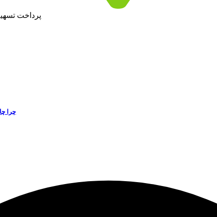
پرداخت تسهیلات با نرخ سود ۱۴ درص
چرا چا