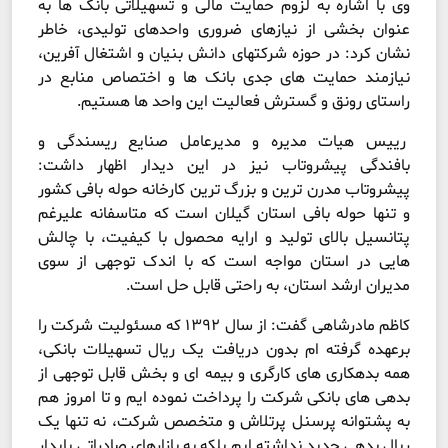
وی با اشاره به لزوم حمایت مالی و تسهیلاتی بانک ها به
عنوان بخشی از نیازهای ضروری واحدهای تولیدی، خاطر
نشان کرد: در حوزه شرکتهای دانش بنیان و اشتغال آفرین،
نیازمند حمایت های جدی بانک ها و اختصاص منابع در
راستای رونق و گسترش فعالیت این واحد ها هستیم.
رییس هیات مدیره و مدیرعامل صنایع ریسندگی و
بافندگی پیشروتاب نیز در این دیدار اظهار داشت:
پیشروتاب مدرن ترین و بزرگ ترین کارخانه حوله بافی کشور
و تنها حوله بافی استان گیلان است که متاسفانه علیرغم
پتانسیل بالای تولید و ارایه محصول با کیفیت، با چالش
هایی در استان مواجه است که با اندک توجهی از سوی
مدیران ارشد استان، به راحتی قابل حل است.
کاظم مادرشاهی گفت: از سال ۱۳۹۲ که مسئولیت شرکت را
برعهده گرفته ام بدون دریافت یک ریال تسهیلات بانکی،
همه بدهکاری های کارگری و بیمه ای و بخش قابل توجهی از
بدهی های بانکی شرکت را پرداخت نموده ایم و تا امروز هم
به پشتوانه پرسنل پرتلاش و متخصص شرکت، نه تنها یک
ریال بدهی جدید نداشته ایم بلکه به بازارهای صادراتی پایدار