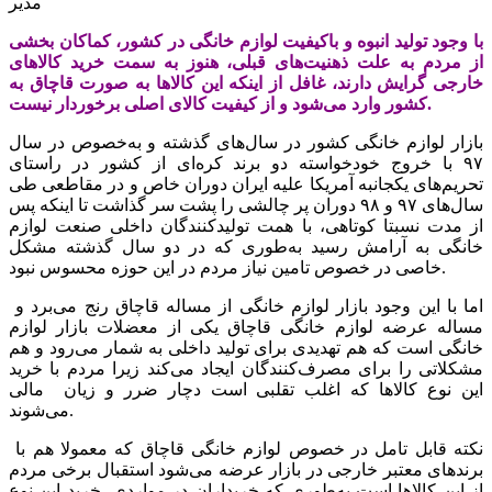
مدیر
با وجود تولید انبوه و باکیفیت لوازم خانگی در کشور، کماکان بخشی
از مردم به علت ذهنیت‌های قبلی، هنوز به سمت خرید کالاهای
خارجی گرایش دارند، غافل از اینکه این کالاها به صورت قاچاق به
کشور وارد می‌شود و از کیفیت کالای اصلی برخوردار نیست.
بازار لوازم خانگی کشور در سال‌های گذشته و به‌خصوص در سال
۹۷ با خروج خودخواسته دو برند کره‌ای از کشور در راستای
تحریم‌های یکجانبه آمریکا علیه ایران دوران خاص و در مقاطعی طی
سال‌های ۹۷ و ۹۸ دوران پر چالشی را پشت سر گذاشت تا اینکه پس
از مدت نسبتا کوتاهی، با همت تولید‌کنندگان داخلی صنعت لوازم
خانگی به آرامش رسید به‌طوری که در دو سال گذشته مشکل
خاصی در خصوص تامین نیاز مردم در این حوزه محسوس نبود.
اما با این وجود بازار لوازم خانگی از مساله قاچاق رنج می‌برد و
مساله عرضه لوازم خانگی قاچاق یکی از معضلات بازار لوازم
خانگی است که هم تهدیدی برای تولید داخلی به شمار می‌رود و هم
مشکلاتی را برای مصرف‌کنندگان ایجاد می‌کند زیرا مردم با خرید
این نوع کالا‌ها که اغلب تقلبی است دچار ضرر و زیان مالی
می‌شوند.
نکته قابل تامل در خصوص لوازم خانگی قاچاق که معمولا هم با
برندهای معتبر خارجی در بازار عرضه می‌شود استقبال برخی مردم
‌از این کالاها است به‌طوری که ‌خریداران در مواردی، خرید این نوع