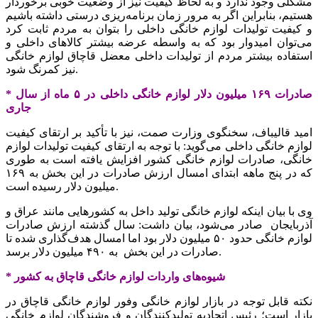
مشکلی وجود ندارد و به لحاظ کیفیت نیز از وضعیت خوبی برخوردار
هستیم، بنابراین اگر به مرور زمان برنامه‌ریزی درستی داشته باشیم
و کیفیت تولیدات لوازم خانگی داخلی را بتوان به مردم ثابت کرد
می‌توان امیدوار بود که به واسطه عرضه بیشتر کالاهای داخلی و
استفاده بیشتر مردم از تولیدات داخلی معضل قاچاق لوازم خانگی
شود.
نیز ک
مرنگ
*‌ صادرات‌ ۱۶۹ میلیون دلار لوازم خانگی داخلی در ۵ ماه از سال
جاری
‌امید قالیباف، سخنگوی وزارت
صمت
، نیز با تأکید بر ارتقای کیفیت
لوازم خانگی داخلی می‌گوید: با توجه به ارتقای کیفیت تولیدات لوازم
خانگی، صادرات لوازم خانگی کشور افزایش یافته است به طوری
که در پنج ماهه ابتدای امسال ارزش صادرات در این بخش به ۱۶۹
میلیون دلار رسیده است.
وی با بیان اینکه لوازم خانگی تولید داخل به کشورهایی مانند عراق و
آذربایجان صادر می‌شود، بیان داشت: سال گذشته ارزش صادرات
لوازم خانگی حدود ۵۰ میلیون دلار بود اما امسال هدف‌گذاری شده تا
صادرات در این بخش به ۴۹۰ میلیون دلار برسد.
* شیوه‌های واردات لوازم خانگی قاچاق به کشور
‌نکته قابل توجه در بازار لوازم خانگی وفور لوازم خانگی قاچاق در
بازار است؛ رئیس اتحادیه تولید‌کنندگان و فروشندگان لوازم خانگی