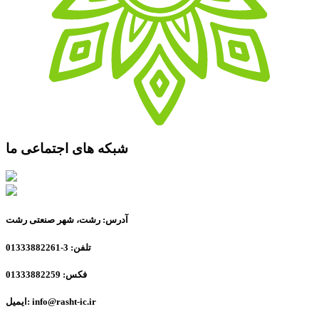
شبکه های اجتماعی ما
آدرس: رشت، شهر صنعتی رشت
تلفن: 3-01333882261
فکس: 01333882259
ایمیل: info@rasht-ic.ir