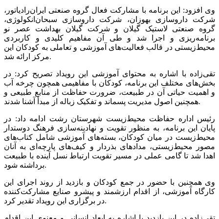
وی افزود: این برنامه با مشارکت فعال گروه صنعتی ایران‌رادیاتور،
شرکت داروسازی بهوزان، شرکت داروسازی سبحان‌انکولوژی،
گروه صنعتی لاستیک گیلان و شرکت گیلان بهداشت عصر نو
برنامه‌ریزی و اجرا شد و طی آن مفاهیم کلیدی و کاربردی
محیط‌زیستی در قالب فعالیت‌های آموزشی و تعاملی به کودکان این
مرکز ارائه شد.
تقی‌زاده با اشاره به محتوای آموزشی این رویداد تصریح کرد: در
بخش‌های مختلف این برنامه، کودکان با مفاهیمی همچون چرخه آب
و اهمیت حیاتی آن در طبیعت، ضرورت حفاظت از منابع طبیعی و
همچنین اصول مدیریت پسماند و تفکیک زباله از مبدأ آشنا شدند.
رئیس اداره حفاظت محیط‌زیست شهرستان رشت ادامه داد: در
پایان این برنامه، به منظور تقویت و نهادینه‌سازی فرهنگ دوستدار
محیط‌زیست در میان کودکان، بسته‌های آموزشی شامل کتاب‌های
مصور محیط‌زیستی، مدادهای بذردار و کیف‌های پارچه‌ای به آنان
اهدا شد تا گامی عملی در مسیر تقویت ارتباط نسل آینده با طبیعت
برداشته شود.
وی همچنین با حضور در جمع کودکان و بازدید از روند اجرای این
کارگاه آموزشی، از اقدام ارزشمند و پیشرو صنایع مشارکت‌کننده
در برگزاری این رویداد تقدیر کرد.
تقی‌زاده در این بازدید با اشاره به ابعاد انسانی و معنوی این اقدام