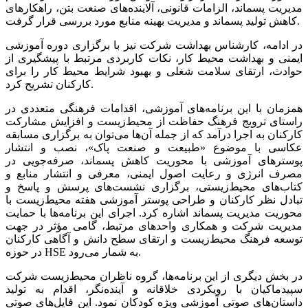
مدیریت پسماند، الزامات قانونی، آلاینده‌های صنعت بتن، راهکارهای
کاهش تولید پسماند و مدیریت بهینه منابع مورد بررسی قرار گرفت.
در ادامه، کارشناس بهداشت شرکت نیز با برگزاری دوره آموزشی
ایمنی و بهداشت محیط کار، نکات کاربردی مرتبط با پیشگیری از
حوادث، ارتقای سلامت شغلی و بهبود شرایط محیط کار را برای
کارکنان تشریح کرد.
همزمان با این برنامه‌های آموزشی، اقدامات فرهنگی متعددی در
راستای ترویج فرهنگ حفاظت از محیط‌زیست و افزایش مشارکت
کارکنان به اجرا درآمد که از جمله آن‌ها می‌توان به برگزاری مسابقه
عکاسی با موضوع «طبیعت و صنعت پاک»، نصب و انتشار
پوسترهای آموزشی با محوریت کاهش پسماند، صرفه‌جویی در
مصرف انرژی و رعایت اصول ایمنی، معرفی و انتشار منابع و
کتاب‌های محیط‌زیستی، برگزاری نشست‌های پرسش و پاسخ و
تبادل نظر کارکنان و طراحی پوستر آموزشی هفته محیط‌زیست با
محوریت مدیریت پسماند اشاره کرد. اجرای این برنامه‌ها با حمایت
مدیریت شرکت و همکاری واحدهای مرتبط، گامی مؤثر در جهت
توسعه فرهنگ محیط‌زیست و ارتقای سطح دانش و آگاهی کارکنان
در حوزه HSE به شمار می‌رود.
در بخش دیگری از این برنامه‌ها، گروه ناظران محیط‌زیست شرکت
سپیدماکیان با رویکردی خلاقانه و آینده‌نگر، اقدام به تولید
داستان‌های صوتی آموزشی ویژه کودکان نمود. این فایل‌های صوتی