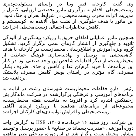
وی گفت: کارخانه فیبر وینا در راستای مسئولیت‌پذیری
زیست‌محیطی، اقدام به برگزاری مانور تخصصی ارزیابی، کنترل و
مدیریت اثرات مخرب زیست‌محیطی در شرایط بحران و جنگ نمود.
این مانور با هدف جلوگیری از نشت مواد آلاینده به اکوسیستم و
کاهش مخاطرات احتمالی زیست‌محیطی اجرا شد.
همچنین مانور عملیاتی اطفای حریق با رویکرد پیشگیری از آلودگی
ثانویه و جلوگیری از انتشار گازهای سمی برگزار گردید. تشکیل
گروه ویژه آموزش و اطلاع‌رسانی محیط‌زیست در کارخانه با هدف
آگاهی‌بخشی به پرسنل و نهادینه‌سازی فرهنگ حفاظت از
محیط‌زیست، از دیگر اقدامات شاخص این واحد صنعتی بود. در کنار
این برنامه‌ها، با خرید گرم‌کن غذا و کاهش و حذف ظروف یکبار
مصرف، گام مؤثری در راستای پویش کاهش مصرف پلاستیک
برداشته شد.
رئیس اداره حفاظت محیط‌زیست شهرستان رشت در ادامه به
برنامه‌های آموزشی و فرهنگی برگزارشده در شرکت ماندگار بتن
زحمتکش اشاره کرد و افزود: به مناسبت هفته محیط‌زیست،
مجموعه‌ای از برنامه‌های هدفمند با رویکرد ارتقای آگاهی
زیست‌محیطی و افزایش توانمندی‌های کارکنان اجرا شد.
به گزارش واحد HSE این شرکت، روز شنبه ۱۶ خردادماه ۱۴۰۵،
دوره آموزشی «مدیریت پسماند در صنایع» با حضور پرسنل و توسط
مشاور محیط‌زیست برگزار شد. در این دوره، مباحثی نظیر مفاهیم