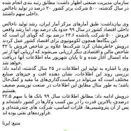
سازمان مدیریت صنعتی اظهار داشت: مطابق رتبه بندی انجام شده
در سال گذشته، ۵۰۰ شرکت برتر کشور ۲۰ درصد در تولید ناخالص
داخلی سهم داشتند.
وی بیان‌داشت: طبق آمارهای مرکز آمار ایران، رشد تولید ناخالص
داخلی اقتصاد کشور در سال ۹۹ حدود یک درصد بود، اما رشد واقعی
فروش ۵۰۰ شرکت یادشده ۲۳.۶ درصد بود که گویای آن است که
این بنگاه‌ها همچون لکوموتیوی برای اقتصاد کشور عمل کردند.
درویش خاطرنشان کرد: شرکت‌ها علاوه بر شاخص فروش با ۳۲
شاخص مالی و اقتصادی دیگر ارزیابی می‌شوند که ارزیابی آنها از تیر
ماه امسال آغاز شده و تا پایان شهریور ماه اطلاعات آنها دریافت
خواهد شد.
وی با اشاره به تولید این اطلاعات در ۲۵ سال گذشته، ادامه داد:
بررسی روند این اطلاعات، نشان دهنده افت و خیزهای صنایع
مختلف است که می‌تواند در سیاست‌گذاری‌های ما مفید و کمک‌حال
باشد؛ به طور مثال مطابق این اطلاعات در صنعت توریسم ضعیف
هستیم.
درویش ادامه داد: مطابق اطلاعات سال ۹۹ بانک ها با سهم ۲۲.۵
درصدی، بالاترین قدرت را در بین کسب وکارها در کشور داشته‌اند و
پس از آن پتروشیمی‌ها، فلزات اساسی، شرکت های چندرشته‌ای و
فرآورده‌های نفتی بوده اند.
منبع: ایرنا