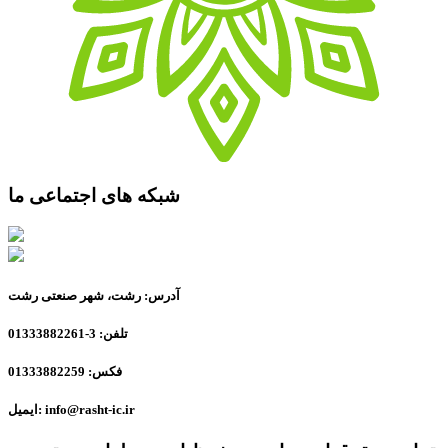
شبکه های اجتماعی ما
آدرس: رشت، شهر صنعتی رشت
تلفن: 3-01333882261
فکس: 01333882259
ایمیل: info@rasht-ic.ir