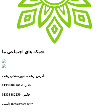
شبکه های اجتماعی ما
آدرس: رشت، شهر صنعتی رشت
تلفن: 3-01333882261
فکس: 01333882259
ایمیل: info@rasht-ic.ir