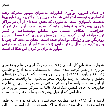
مدیر
در دنیای امروز، نوآوری فناورانه به‌عنوان موتور محرکه رشد
اقتصادی و توسعه اجتماعی شناخته می‌شود؛ اما توزیع این نوآوری‏‏‌ها
به‌شدت نامتوازن است، به طوری که بخش عمده‏‏‌ای از آن در مراکز
شهری پیشرفته و ثروتمند متمرکز شده است. این نوع تمرکز
جغرافیایی، شکاف عمیقی بین مناطق توسعه‏‏‌یافته و کمتر
توسعه‏‏‌یافته ایجاد کرده است. پژوهش جدیدی که توسط آندرس
رودریگز-پوز و ژوئینگ یو انجام شده است، نشان می‌دهد که چین با
استفاده از هوش مصنوعی (AI) و روباتیک، در حال یافتن راهی
نوآورانه برای پر کردن این شکاف است.
سرمایه‌گذاری در علم و فناوری (S&T) همواره به عنوان کلید اصلی
نوآوری در نظر گرفته شده است. اندیشمندانی مانند آدرچ و فلدمن
(۱۹۹۶) و پاویت (۱۹۸۲) بر این باور بوده‌‌‌اند که افزایش هزینه‌‌‌های
تحقیق و توسعه، به رشد نوآوری منجر می‌شود. اما واقعیت پیچیده‌‌‌تر
از این است. سیاست‌‌‌های سنتی مبتنی بر سرمایه‌گذاری در علم و
فناوری، به جای کاهش شکاف‌‌‌ها، غالبا به تمرکز بیشتر نوآوری در
مناطقی که از قبل پیشرفته بوده‌‌‌اند، منجر شده است.
لومو و اگر (۲۰۱۹) در مطالعه خود نشان دادند که نوآوری به طور
فزاینده‌‌‌ای در تعداد محدودی از مراکز شهری با منابع انسانی و مالی