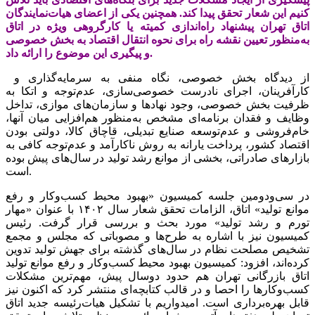
کنیم این شعار تحقق پیدا کند. همچنین یکی از اعضای هیات‌نمایندگان
اتاق تهران پیشنهاد راه‌اندازی کمیته یا کارگروهی ویژه در اتاق
به‌منظور تعیین نقشه راه برای نحوه انتقال اقتصاد به بخش خصوصی
و پیگیری این موضوع را ارائه داد.
از دیدگاه بخش خصوصی، نگاه منفی به سرمایه‌گذاری و
کارآفرینان، اجرای نادرست خصوصی‌‌‌سازی، عدم‌توجه و اتکا به
ظرفیت بخش خصوصی، وجود نهادها و سازمان‌های موازی، تداخل
وظایف و فقدان برنامه‌ای مشخص به‌منظور هم‌افزایی میان آنها،
خام‌‌‌فروشی و عدم‌توسعه صنایع تبدیلی، قاچاق کالا، دولتی بودن
اقتصاد کشور، پرداخت یارانه به روش ناکارآمد و عدم‌توجه کافی به
بازارهای صادراتی، بخشی از موانع رشد تولید در سال‌های پیش بوده
است.
در سی‌‌‌‌ودومین جلسه کمیسیون «بهبود محیط کسب‌وکار و رفع
موانع تولید» اتاق، الزامات تحقق شعار سال ۱۴۰۲ با عنوان «مهار
تورم و رشد تولید» مورد بحث و بررسی قرار گرفت. رئیس
کمیسیون نیز با اشاره به طرح‌‌‌ها و مصوباتی که مجلس و مجمع
تشخیص مصلحت نظام در سال‌های گذشته برای جهش تولید تدوین
کرده‌‌‌اند، افزود: کمیسیون بهبود محیط ‌‌‌‌‌‌کسب‌وکار و رفع موانع تولید
اتاق بازرگانی تهران هم حدود دوسال پیش، مهم‌ترین مشکلات
کسب‌وکارها را احصا و در قالب کتابچه‌‌‌ای منتشر کرد که اکنون نیز
قابل بهره‌‌‌برداری است. امیدواریم با تشکیل هیات‌رئیسه جدید اتاق