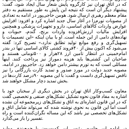
که در اتاق تهران نیز کارگروه پایش شعار سال ایجاد شود، گفت:
پیشنهاد دیگر آن است که نتیجه این پایش به طور مستقیم به دفتر
مقام معظم رهبری ارسال شود. هومن حاجی‌‌‌پور در ادامه به تعدادی
از مصوبات تورم‌‌‌زا در آغاز سال جدید اشاره کرد و افزود: افزایش
عوارض واردات کالاهای اساسی، دارو و تجهیزات پزشکی و همچنین
افزایش مالیات ارزش‌افزوده واردات برنج، گندم، حبوبات و
نهاده‌‌‌های دامی از این جمله است. او با بیان اینکه «این تصمیمات با
تسهیل‌‌‌گری و رفع موانع تولید تطابق ندارد،» تصریح کرد: گفته
‌‌‌می‌شود که اکنون بیش از ۴۰فروند کشتی کالای اساسی تنها در بندر
امام‌خمینی در انتظار تامین ارز ۲۸‌هزار و ۵۰۰تومانی هستند و
صاحبان این کشتی‌‌‌ها باید هزینه دموراژ نیز پرداخت کنند. اینها
مسائلی است که به تورم بیشتر دامن خواهد زد. حاجی‌‌‌پور در ادامه،
مصوبه جدید دولت در مورد صدور و تمدید کارت بازرگانی را نیز
ناقض تسهیل‌‌‌گری دانست و گفت: با این مصوبه ۹۰‌درصد کارت‌‌‌ها در
بخش تمدید دچار مشکل خواهند شد.
معاون ‌‌‌‌‌‌کسب‌وکار اتاق تهران در بخش دیگری از سخنان خود با
اشاره به مفاد قانون نحوه تشکیل تشکل‌های صنفی و تخصصی گفت
که در این قانون اشاره‌‌‌ای به اتاق و تشکل‌های زیرمجموعه آن نشده
است اما این قانون به نحوی نوشته شده که می‌‌‌تواند شامل اتاق و
تشکل‌های تخصصی نیز باشد که این مساله نگران‌‌‌کننده است و راه
تفسیر را باز می‌‌‌گذارد.
در ادامه این جلسه، رئیس این کمیسیون با جمع‌‌‌بندی موارد