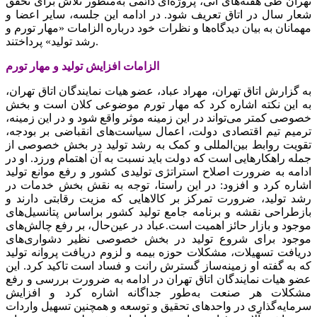
تهران طی هفته‌‌‌های آتی، پروژه‌‌‌ای دائمی به‌منظور تلاش برای تحقق
شعار سال در اتاق تعریف شود. در ادامه این جلسه، سایر اعضا و
مهمانان به بیان دیدگاه‌ها و نظرات خود درباره الزامات «مهار تورم و
رشد تولید» پرداختند.
الزامات افزایش تولید و مهار تورم
به گزارش اتاق تهران، مهراد عباد، عضو هیات نمایندگان اتاق تهران،
به این نکته اشاره کرد که مهار تورم موضوعی کلان است و بخش
خصوصی کمتر می‌‌‌تواند در این زمینه موثر واقع شود و در این زمینه،
ترمیم تیم اقتصادی دولت، اعمال سیاست‌‌‌های انقباضی بر بودجه،
تقویت روابط بین‌المللی و کمک به رشد تولید در بخش خصوصی از
جمله راهکارهایی است که دولت باید نسبت به آن اهتمام ورزد. او در
ادامه به ضرورت اصلاح استراتژی تولیدی کشور و رفع موانع تولید
اشاره کرد و افزود: در این راستا، توجه به نقش بخش خدمات در
رشد تولید، ضرورت تمرکز بر کالاهایی که مزیت رقابتی دارند و
بازطراحی نقشه و برنامه جامع تولید کشور براساس پتانسیل‌‌‌های
موجود و بازار حائز اهمیت است.عباد در عین‌‌‌حال، بر رفع چالش‌های
موجود برای شروع تولید در بخش‌‌‌ خصوصی نظیر دشواری‌‌‌های
دریافت تسهیلات، مشکلات حوزه بیمه و لزوم دریافت پروانه تولید
که به گفته او زمینه‌‌‌ساز گسترش رانت و فساد است تاکید کرد. این
عضو هیات نمایندگان اتاق تهران در ادامه به ضرورت بررسی و رفع
مشکلات هر صنعت به‌طور جداگانه اشاره کرد و افزایش
سرمایه‌گذاری در واحدهای تحقیق و توسعه و همچنین تسهیل واردات