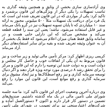
وی آزادسازی سازی بخشی از وثایق و همچنین وثیقه گذاری به
تناسب تسهیلات را یکی دیگر از ویژگی‌های این قانون برشمرد و
تاکید کرد: یکی از مواردی که در این قانون تعریف شده این است که
یک فرد برای دریافت یک تسهیلات مثلاً ۵۰۰ میلیونی مجبور به ارائه
سند ۱۰ میلیاردی که تا پایان تسویه تسهیلات نیز در گرو بانک می‌ماند
و غیر قابل استفاده می‌شود، نباشد؛ یعنی این سند را قطعه قطعه
می‌کند و مشخص می‌کند که این دارایی جایی هست و در
سامانه وثایق فقط همان میزان اعلام می‌شود که فقط یک بخشی از
آن به عنوان وثیقه تعریف شده و بقیه برای سایر استفاده‌های دیگر
آزاد می‌ماند.
کریمی ریزی اظهار کرد: مرکز تأمین مالی تولید و زیر ساخت و نیز
قانون مربوط به آن یکی از اتفاقات خوب و حاصل کار مجلس و
دولت است و به دولت جدید این توصیه را دارم که این قانون و مرکز
را برای تحقق رشد ۸ درصدی مورد توجه ویژه قرار دهند و اگر دنبال
توسعه سرمایه گذاری و نیز رفع اصطکاک‌ها و نیز ایجاد مشوق برای
سرمایه گذاری و رفع موانع است، این قانون این موارد را رفع
می‌کند.
وی درباره آخرین وضعیت اجرای این قانون تاکید کرد: ما سه جلسه
شورای ملی تأمین مالی در یک ماه گذشته داشتیم. صندوق‌های
تضمین در دستور کار قرار دارند و اکنون ۴ دستورالعمل آماده و
شرکت‌های اعتبارسنجی نیز برای تصویب در شورای ملی تأمین