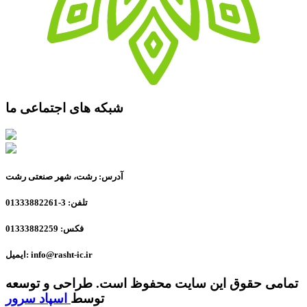
شبکه های اجتماعی ما
آدرس: رشت، شهر صنعتی رشت
تلفن: 3-01333882261
فکس: 01333882259
ایمیل: info@rasht-ic.ir
تمامی حقوق این سایت محفوظ است. طراحی و توسعه
توسط
اسپاد سرور