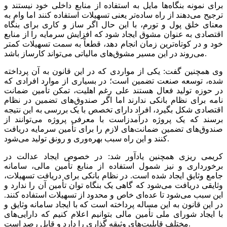
برای نمونه بنگاه‌ها مایل به استفاده از منابع داخلی خود نیستند و
ترجیح می‌دهند از راه ساده‌تر یعنی تسهیلات استفاده کنند اما وام به
معنای خلق پول و تورم، با این حال اگر ساز و کاری برای بنگاه
اقتصادی به عنوان مشوق ایجاد شود که افزایش سرمایه را از منابع
خود و در کوتاه‌ترین زمان انجام دهد، قطعاً به سمت تسهیلات کمتر
می‌روند در این مسیر مشوق‌های مالیاتی می‌تواند کارساز باشد.
وی همچنین گفت: یکی از مواردی که در این قانون به آن پرداخته
شده، توسعه صنعت تضمین است؛ در بسیاری از موارد افرادی که
در حوزه تولید فعال هستند علی رغم اهلیت، تمکن تأمین ضمانت
نامه برای نظام بانکی ندارند اما اگر صندوق‌های تضمین در نظام
اقتصادی شکل بگیرد، افراد دارای تخصص با یک بررسی به این نتیجه
برسند که یک پروژه درآمدزاست با معرفی پروژه می‌توانند از
صندوق‌های تضمین ضمانت‌های لازم را برای تأمین سرمایه دریافت
کنند و این راه سبب بهره‌وری و رونق تولید می‌شود.
کریمی ریزی همچنین یادآور شد: در خصوص ایجاد عدالت در
برخورداری و نیز شمول استفاده از منابع تأمین مالی، سامانه
جامع وثایق ایجاد شده است. در نظام بانکی برای دریافت تسهیلات،
وثایقی دریافت می‌شود که گاهی یک بنگاه توان تأمین آن را ندارد و
این سبب می‌شود تا عده‌ای خاص و محدود از تسهیلات استفاده کنند.
در این قانون به این مساله پرداخته است که با ایجاد سامانه وثایق و
با ایجاد شورای ملی تأمین مالی بتوانیم اعلام کنیم که دارایی‌های
مختلف قابلیت‌های وثیقه گذاری را دارد و قابل رصد است.