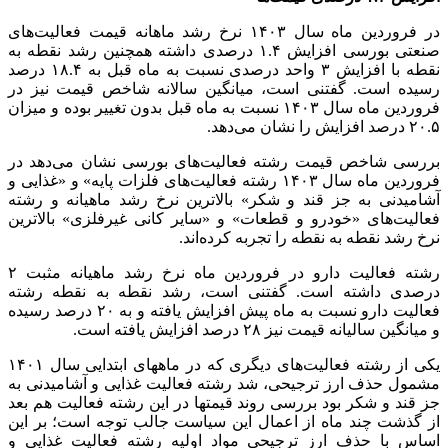
در فروردین ماه سال ۱۴۰۳ نرخ رشد ماهانه قیمت فعالیت‌های
صنعتی بورسی افزایش ۱.۴ درصدی داشته همچنین رشد نقطه به
نقطه با افزایش ۳ واحد درصدی نسبت به ماه قبل به ۱۸.۴ درصد
رسیده است. گفتنی است، میانگین سالانه شاخص قیمت نیز در
فروردین ماه سال ۱۴۰۳ نسبت به ماه قبل بدون تغییر بوده و میزان
۲۰.۵ درصد افزایش را نشان می‌دهد.
بررسی شاخص قیمت رشته فعالیت‌های بورسی نشان می‌دهد در
فروردین ماه سال ۱۴۰۳ رشته فعالیت‌های فلزات پایه» و «غذایی و
آشامیدنی به جز قند و شکر» بالاترین نرخ رشد ماهیانه و رشته
فعالیت‌های «خودرو و قطعات» و «سایر کانی غیرفلزی» بالاترین
نرخ رشد نقطه به نقطه را تجربه کرده‌اند.
رشته فعالیت دارو در فروردین ماه نرخ رشد ماهیانه مثبت ۲
درصدی داشته است. گفتنی است، رشد نقطه به نقطه رشته
فعالیت دارو نسبت به ماه پیش افزایش یافته و به ۲۰ درصد رسیده
و میانگین سالیانه قیمت نیز ۲۸ درصد افزایش یافته است.
یکی از رشته فعالیت‌های دیگری که در ماههای ابتدایی سال ۱۴۰۱
مشمول حذف ارز ترجیحی، شد رشته فعالیت غذایی و آشامیدنی به
جز قند و شکر بود بررسی روند قیمتها در این رشته فعالیت هم بعد
از گذشت چند ماه از اعمال این سیاست جالب توجه است؛ بر این
اساس با حذف ارز ترجیحی مواد اولیه رشته فعالیت غذایی و