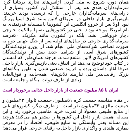
همان دوره شروع به ملی کردن آژانس‌‌‌های تجاری بریتانیا کرد.
سرمایه‌‌‌داران هندی هم پس از استقلال این کشور، بسیاری از
دارایی‌‌‌های سرمایه‌گذاران خارجی را که ترسیده بودند خریدند.
بازپس‌‌‌گیری بازار داخلی در آمریکای لاتین مانند شرق آسیا پررنگ
نبود. اولا پس از خروج انگلیس، این کشورها با همسایه قدرتمندی به
نام آمریکا مواجه بودند. حتی در کشورهایی نه‌تنها مالکیت خارجی
دچار فروپاشی نشد، بلکه در کشوری مانند مکزیک، ۵۰‌درصد
سرمایه‌گذاری خارجی در سال‌های اولیه پس از جنگ جهانی دوم به
صورت تصاحب شرکت‌های ملی انجام شد. از این‌رو تولیدکنندگان
کشورهای شرق آسیا، از شرایط جدید بیش از تولیدکنندگان
کشورهای آمریکای لاتین منتفع شدند. هرچند همان‌طور که امسدن
در کتاب خود توضیح می‌دهد این اتفاق، یعنی بازپس‌‌‌گیری بازار داخلی
صرفا آغاز داستان بوده و فرآیند صنعتی شدن و ظهور بنگاه‌‌‌های
بزرگ رقابت‌‌‌پذیر ملی نیازمند تلاش‌‌‌های همه‌جانبه و فوق‌‌‌العاده
زیادی از طرف دولت، بنگاه و جامعه است.
ایران با ۸۵ میلیون جمعیت از بازار داخل جذابی برخوردار است
در مقام مقایسه جمعیت کره ۵۱میلیون، جمعیت تایوان ۲۳میلیون و
جمعیت مالزی ۳۳میلیون نفر است. از طرف دیگر، کشورهای غنی
از منابع طبیعی معمولا از قدرت خرید مناسبی برخوردارند و این
مساله اهمیت بازار داخل این کشورها را بیشتر هم می‌کند؛ هرچند
این مساله یعنی وابستگی به منابع طبیعی، اقتصاد را در معرض
بیماری هلندی و واگذاری بازار داخل به رقبای خارجی قرار می‌دهد؛