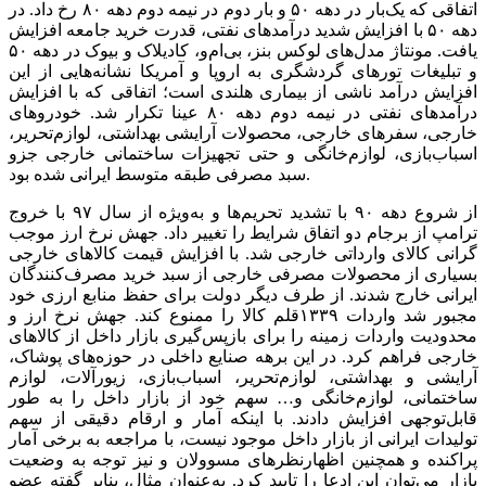
اتفاقی که یک‌بار در دهه ۵۰ و بار دوم در نیمه دوم دهه ۸۰ رخ داد. در
دهه ۵۰ با افزایش شدید درآمدهای نفتی، قدرت خرید جامعه افزایش
یافت. مونتاژ مدل‌‌‌های لوکس بنز، بی‌‌‌ام‌‌‌و، کادیلاک و بیوک در دهه ۵۰
و تبلیغات تورهای گردشگری به اروپا و آمریکا نشانه‌‌‌هایی از این
افزایش درآمد ناشی از بیماری هلندی است؛ اتفاقی که با افزایش
درآمدهای نفتی در نیمه دوم دهه ۸۰ عینا تکرار شد. خودروهای
خارجی، سفرهای خارجی، محصولات آرایشی بهداشتی، لوازم‌تحریر،
اسباب‌بازی، لوازم‌خانگی و حتی تجهیزات ساختمانی خارجی جزو
سبد مصرفی طبقه متوسط ایرانی شده بود.
از شروع دهه ۹۰ با تشدید تحریم‌‌‌ها و به‌ویژه از سال ۹۷ با خروج
ترامپ از برجام دو اتفاق شرایط را تغییر داد. جهش نرخ ارز موجب
گرانی کالای وارداتی خارجی شد. با افزایش قیمت کالاهای خارجی
بسیاری از محصولات مصرفی خارجی از سبد خرید مصرف‌کنندگان
ایرانی خارج شدند. از طرف دیگر دولت برای حفظ منابع ارزی خود
مجبور شد واردات ۱۳۳۹قلم کالا را ممنوع کند. جهش نرخ ارز و
محدودیت واردات زمینه را برای بازپس‌‌‌گیری بازار داخل از کالاهای
خارجی فراهم کرد. در این برهه صنایع داخلی در حوزه‌‌‌های پوشاک،
آرایشی و بهداشتی، لوازم‌تحریر، اسباب‌‌‌بازی، زیورآلات، لوازم
ساختمانی، لوازم‌خانگی و… سهم خود از بازار داخل را به طور
قابل‌توجهی افزایش دادند. با اینکه آمار و ارقام دقیقی از سهم
تولیدات ایرانی از بازار داخل موجود نیست، با مراجعه به برخی آمار
پراکنده و همچنین اظهارنظرهای مسوولان و نیز توجه به وضعیت
بازار می‌‌‌توان این ادعا را تایید کرد. به‌عنوان مثال، بنابر گفته عضو