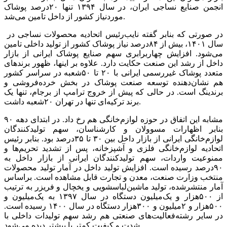
انجمن صنایع نساجی ایران، در سال ۱۳۹۴ تنها ۲۰‌درصد پوشاک
موردنیاز کشور از داخل تامین می‌‌‌شد.
در صورتی که بنابر گفته نایب‌رئیس اتحادیه محصولات نساجی در
سال ۱۴۰۱، بیش از ۸۴‌درصد نیاز پوشاک کشور از تولید داخلی تامین
می‌شود. افزایش چهاربرابری سهم صنایع پوشاک ایرانی از بازار
داخل از رشد این صنعت حکایت دارد. علاوه بر اینها، ظهور برندهای
متعدد پوشاک غیررسمی ایرانی با ۲۰ تا ۵۰شعبه در سراسر کشور
هم نشان‌دهنده توسعه صنعت پوشاک در بخش خرده‌‌‌فروشی و
برندینگ است. در حالی که پیش از خروج ترامپ از برجام، تنها یک
برند ترکیه‌ای تنها در تهران ۲۰شعبه داشت.
مشابه این اتفاق در حوزه لوازم‌خانگی هم رخ داد. در ابتدای دهه ۹۰
بنابر اظهارات مسوولان و کارشناسان، سهم تولیدکنندگان
لوازم‌خانگی ایرانی از بازار داخل بین ۳۰ تا ۳۵‌درصد بود. بنابر رئیس
اتحادیه لوازم‌خانگی فلزی و آشپزخانه، پس از تشدید تحریم‌‌‌ها و
ممنوعیت واردات، سهم تولیدکنندگان ایرانی از بازار داخل به
۹۰‌درصد رسیده است. افزایش تولید داخل در آمار تولید محصولات
منتخب وزارت صنعت، معدن و تجارت قابل مشاهده است. براساس
آمار منتشرشده، تولید ماشین‌‌‌لباسشویی و یخچال و فریزر به ترتیب
از ۵۰۰‌هزار و یک‌میلیون دستگاه در سال ۱۳۹۷ به یک‌میلیون و
۵۰۰‌هزار و ۲میلیون و ۳۰۰‌هزار دستگاه در سال ۱۴۰۰ رسیده است.
در سایر رشته‌فعالیت‌‌‌های صنعتی هم رشد سهم تولیدات داخلی با
شدت و کیفیت کمتر یا بیشتر دیده می‌شود.