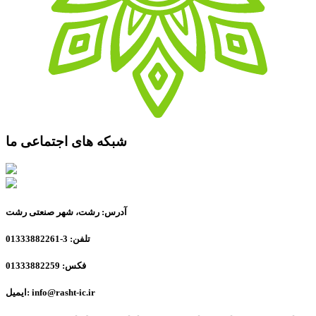
شبکه های اجتماعی ما
آدرس: رشت، شهر صنعتی رشت
تلفن: 3-01333882261
فکس: 01333882259
ایمیل: info@rasht-ic.ir