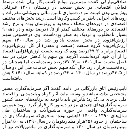
صادقی‌نیارکی گفت: مهم‌ترین موانع کسب‌وکار بیان شده توسط
فعالان اقتصادی در بخش صنعت در زمستان ۱۴۰۱ غیر‌قابل
پیش‌بینی‌بودن قیمت مواد، دشواری تامین مالی و بی‌‌‌‌‌ثباتی مقررات و
رویه‌‌‌‌‌های اجرایی ناظر بر کسب‌وکارها است. رشد بخش‌های مختلف
اقتصادی در دوره‌‌‌‌‌های مختلف محدود و پرنوسان بوده و نرخ رشد
اقتصادی در دوره‌‌‌‌‌های مختلف کمتر از ۵/ ۱‌درصد بوده و در دهه‌۹۰
بسیار نامطلوب و نزدیک به صفر بوده‌است. وی درخصوص سهم
ارزش‌افزوده در بخش صنعت یادآور شد: در سال‌۱۴۰۰ سهم
ارزش‌افزوده گروه صنعت (صنعت و معدن) از کل ارزش‌افزوده
اقتصاد ‌برابر با ۶/ ۴۷‌درصد بوده که رتبه نخست ارزش‌‌‌‌‌افزایی اقتصاد
را از آن خود کرده‌است، اگرچه این سهم با کاهش جزئی در سه
فصل نخست سال‌۱۴۰۱ به ۳/ ۴۷‌درصد رسیده‌است اما همچنان در
رده نخست قرار دارد، حال آنکه سهم بخش خدمات طی این دو سال‌
از ۵/ ۴۳‌درصد در سال‌۱۴۰۰ به ۴۲‌درصد در ۹‌ماهه سال‌۱۴۰۱ کاهش
یافته‌است.
نایب‌رئیس اتاق بازرگانی در ادامه گفت: اگر سرمایه‌گذاری مسیر
مشخصی نداشته باشد و توسعه نیابد، آثار کوتاه و بلندمدتی بر اقتصاد
ملی برجای می‌گذارد؛ بنابراین باید با توجه به برنامه‌های جدید کشور
سرمایه‌گذاری‌های جدیدی نیز در دستور کار قرار گیرد. روند عمومی
سرمایه‌گذاری واقعی در حوزه ماشین‌آلات و ساختمان طی
سال‌های ۱۳۹۰ تا ۱۴۰۰ کاهشی بوده؛ به‌نحوی‌که سرمایه‌گذاری در
ساختمان از حدود ۲۵۶‌هزار‌ میلیارد‌تومان در سال‌۱۳۹۰، به ۱۵۰‌هزار
‌میلیارد‌تومان در سال‌۱۴۰۰ و سرمایه‌گذاری در ماشین‌آلات نیز از