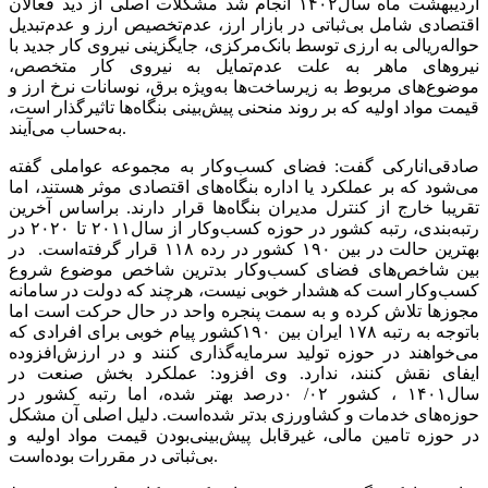
اردیبهشت ماه سال‌۱۴۰۲ انجام شد مشکلات اصلی از دید فعالان
اقتصادی شامل بی‌‌‌‌‌ثباتی در بازار ارز، عدم‌تخصیص ارز و عدم‌تبدیل
حواله‌ریالی به ارزی توسط بانک‌مرکزی، جایگزینی نیروی کار جدید با
نیروهای ماهر به علت عدم‌تمایل به نیروی کار متخصص،
موضوع‌‌‌‌‌های مربوط به زیرساخت‌ها به‌ویژه برق، نوسانات نرخ ارز و
قیمت مواد اولیه که بر روند منحنی پیش‌بینی بنگاه‌ها تاثیرگذار است،
به‌حساب می‌آیند.
صادقی‌انارکی گفت: فضای کسب‌وکار به مجموعه عواملی گفته
می‌شود که بر عملکرد یا اداره بنگاه‌های اقتصادی موثر هستند، اما
تقریبا خارج از کنترل مدیران بنگاه‌ها قرار دارند. براساس آخرین
رتبه‌بندی، رتبه کشور در حوزه کسب‌وکار از سال‌۲۰۱۱ تا ۲۰۲۰ در
بهترین حالت در بین ۱۹۰ کشور در رده ۱۱۸ قرار گرفته‌است. در
بین شاخص‌های فضای کسب‌وکار بدترین شاخص موضوع شروع
کسب‌وکار است که هشدار خوبی نیست، هرچند که دولت در سامانه
مجوزها تلاش کرده و به سمت پنجره واحد در حال حرکت است اما
باتوجه به رتبه ۱۷۸ ایران بین ۱۹۰کشور پیام خوبی برای افرادی که
می‌خواهند در حوزه تولید سرمایه‌گذاری کنند و در ارزش‌افزوده
ایفای نقش کنند، ندارد. وی افزود: عملکرد بخش صنعت در
سال‌۱۴۰۱ ، کشور ۰۲/ ۰‌درصد بهتر شده، اما رتبه کشور در
حوزه‌های خدمات و کشاورزی بدتر شده‌است. دلیل اصلی آن مشکل
در حوزه تامین مالی، غیر‌قابل پیش‌بینی‌بودن قیمت مواد اولیه و
بی‌‌‌‌‌ثباتی در مقررات بوده‌است.