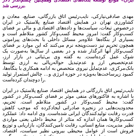
بررسی شد.
مهدی صادقی‌نیارکی، نایب‌رئیس اتاق بازرگانی، صنایع، معادن و
کشاورزی تهران در همایش اقتصاد صنایع پلاستیک در ایران
درخصوص تبعات، سیاست‌ها و داده‌های اقتصادی و مالی بر فضای
کسب‌وکار گفت: امروز محیط‌‌‌‌‌ کسب‌وکار کشور متلاطم است و
بسیاری از بنگاه‌ها علاوه‌بر مسائل داخلی با بحث‌های پیرامونی
همچون تحریم نیز دست‌وپنجه نرم می‌کنند که این موارد بر فضای
کسب‌وکار آنها اثرگذار شده و در بعضی از سال‌ها به‌صورت یک
شوک عمل کرده‌است. به گفته وی بی‌‌‌‌‌ثباتی در بازار ارز،
عدم‌تخصیص ارز و عدم‌تبدیل حواله‌ریالی به ارزی توسط
بانک‌مرکزی، عدم‌تمایل نیروی متخصص به ادامه همکاری با بنگاه‌ها،
کمبود زیرساخت‌ها به‌ویژه در حوزه انرژی و… چالش استمرار تولید
را دوچندان کرده‌است.
نایب‌رئیس اتاق بازرگانی در همایش اقتصاد صنایع پلاستیک در ایران
با اشاره به فاکتورهای منفی موثر بر فضای کسب‌وکار در کشور
گفت: محیط کسب‌وکار در کشور متلاطم است. تحریم،
محدودیت‌هایی در زنجیره صادراتی ایجاد‌کرده که موجب کاهش
قدرت رقابت تولیدکنندگان ایرانی شده‌است. وی ادامه داد: عملکرد
کسب‌وکارها همان اندازه که متاثر از محیط داخلی یعنی مواردی
نظیر مدیریت، منابع انسانی، رقابت تامین‌‌‌‌‌کنندگان، بازاریابی و توزیع
فروش است از عوامل محیطی بیرونی نظیر سیاست، اقتصاد،