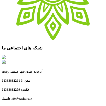
شبکه های اجتماعی ما
آدرس: رشت، شهر صنعتی رشت
تلفن: 3-01333882261
فکس: 01333882259
ایمیل: info@rasht-ic.ir