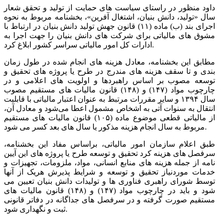
داود منظور در راستای سیاست‏ های حمایت از تولید و تحقق شعار
سال «تولید، دانش بنیان، اشتغال آفرین»، بخشنامه مربوط به نحوه
اجرای بند (ب) ماده (۱۱) قانون جهش تولید دانش بنیان در ارتباط با
مشوق‏ های مالیاتی برای شرکت‏ های دانش بنیان را جهت اجرا به
ادارات کل امور مالیاتی سراسر کشور ابلاغ کرد.
مطابق این بخشنامه، معادل هزینه های انجام شده در طول زمان
بندی و تا سقف هزینه های مندرج در طرح یا پروژه های تحقیق و
توسعه مصوب بر اساس راهبردها و اولویت ‏های اعلامی و در
چارچوب مواد (۱۴۷) و (۱۴۸) قانون مالیات‏ های مستقیم مصوب
سال ۱۳۹۴ و سایر مقررات مرتبط به عنوان اعتبار مالیاتی با قابلیت
انتقال به سنوات آتی به اشخاص مشمول اعطا می‌شود و معادل آن،
از مالیاتی قطعی موضوع ماده (۱۰۵) قانون مالیات‏ های مستقیم
مربوط به سال انجام هزینه مذکور یا سال‏ های بعد کسر می شود.
طبق اعلام سازمان امور مالیاتی، براساس مفاد این بخشنامه،
سرفصل‏ های هزینه کرد تحقیق و توسعه طرح یا پروژه های این آیین
نامه از جمله هزینه های منابع انسانی، مواد، ملزومات، تجهیزات و
خدمات موردنیاز تحقیق و توسعه و شرایط پذیرش هریک از آن‏ها
توسط شورای راهبری فناوری‏ ها و تولیدات دانش بنیان تعیین می
شود و باید در چارچوب مواد (۱۴۷) و (۱۴۸) قانون مالیات‏ های
مستقیم صورت گرفته و در سرفصل های جداگانه در دفاتر قانونی
ثبت و نگهداری شود.