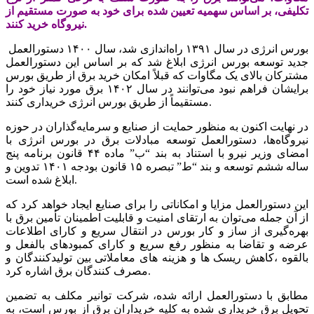
تکلیفی، بر اساس سهمیه تعیین شده برای خود به صورت مستقیم از
نیروگاه خرید کنند.
بورس انرژی در سال ۱۳۹۱ راه‌اندازی شد، سال ۱۴۰۰ دستورالعمل
جدید توسعه بورس انرژی ابلاغ شد که بر اساس این دستورالعمل
مشترکان بالای یک مگاوات که قبلاً امکان خرید برق از طریق بورس
برایشان فراهم نبود می‌توانند در سال ۱۴۰۲ برق مورد نیاز خود را
مستقیماً از طریق بورس انرژی خریداری کنند.
در نهایت اکنون به منظور حمایت از صنایع و سرمایه‌گذاران در حوزه
نیروگاه‌ها، دستورالعمل توسعه مبادلات برق در بورس انرژی با
امضای وزیر نیرو با استناد به بند “ب” ماده ۴۴ قانون برنامه پنج
ساله ششم توسعه و بند “ط” تبصره ۱۵ قانون بودجه ۱۴۰۱ تدوین و
ابلاغ شده است.
این دستورالعمل مزایا و امکاناتی را برای صنایع ایجاد خواهد کرد که
از آن جمله می‌توان به ارتقای امنیت و قابلیت اطمینان تأمین برق با
بهره‌گیری از ساز و کار بورس در انتقال سریع و کارای اطلاعات
عرضه و تقاضا به منظور رفع سریع و کارای کمبودهای بالفعل و
بالقوه ،کاهش ریسک ها و هزینه های معاملاتی بین تولیدکنندگان و
مصرف کنندگان برق اشاره کرد.
مطابق با دستورالعمل ارائه شده، شرکت توانیر مکلف به تضمین
تحویل برق خریداری شده به کلیه خریداران برق از بورس است، به