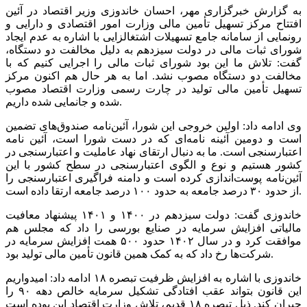
به گزارش خبرگزاری مهر، احسان خاندوزی وزیر اقتصاد در آئین
افتتاح مرکز تسهیل تأمین مالی وزارت امور اقتصادی و دارایی و
رونمایی از سامانه جامع تسهیلات اشتغالزایی با اشاره به عدم ایجاد
شورای ثبات مالی در دولت سیزدهم به دلیل مخالفت دو دستگاه،
گفت: تلاش ما این بود شورای ثبات مالی را اجرایی کنیم که با
مخالفت دو دستگاه مصوب نشد. اما به هر حال هم اکنون مرکز
تسهیل تأمین مالی تولید در چارت رسمی وزارت اقتصاد مصوب
شده و جانمایی شده داریم.
وی ادامه داد: اولین خروجی این شورا، آئین‌نامه صندوق‌های تضمین
است و دومین آئینه نامه‌ای که در دست شورا است، آئین نامه
اعتبارسنجی است. ما به دنبال ارتقای نهاد عاملیت و اعتبارسنجی در
کشور هستیم و نوع و الگوی اعتبارسنجی در سطح کشور با این
آئین‌نامه پوست‌اندازی کرده است و دامنه فراگیری اعتبارسنجی را
از حدود ۳۰ درصد جامعه به حدود ۱۰۰ درصد جامعه ارتقا داده است.
خاندوزی گفت: دولت سیزدهم در ۱۴۰۰ و ۱۴۰۱ پیشنهاد معافیت
مالیاتی افزایش سرمایه در صنایع بورسی را داد که مجلس هم
موافقت کرد و در سال ۱۴۰۲ حدود ۵۰۰ همت افزایش سرمایه در
شرکت‌ها رخ داد که به کمک همین قانون تأمین مالی تولید بود.
خاندوزی با اشاره به افزایش ظرفیت تبصره ۱۸ ادامه داد: امیدواریم
این قانون بتواند عقب افتادگی تشکیل سرمایه خالص دهه ۹۰ را
جبران کند. ذیل تبصره ۱۸ قدیم، تلاش وزارت اقتصاد این بوده است