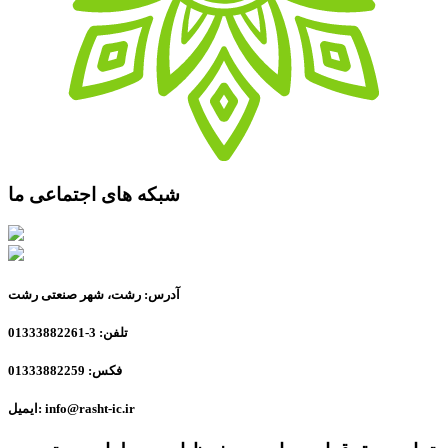
شبکه های اجتماعی ما
آدرس: رشت، شهر صنعتی رشت
تلفن: 3-01333882261
فکس: 01333882259
ایمیل: info@rasht-ic.ir