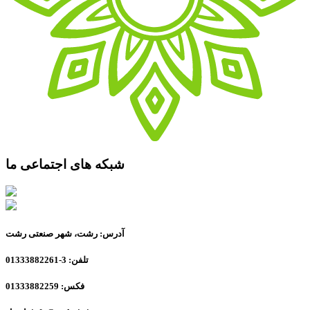
شبکه های اجتماعی ما
آدرس: رشت، شهر صنعتی رشت
تلفن: 3-01333882261
فکس: 01333882259