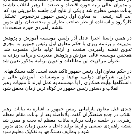
و مدیران عالی رتبه حوزه اقتصاد و صنعت با رهبر انقلاب داشتند
بیانات مهمی مطرح شد و یکی از نتایج این جلسه ماموریتی بود که
آیت الله رئیسی به معاون اول رئیس جمهور درخصوص تشکیل
کارگروه و استفاده از نظر صاحب نظران و متخصصان برای تدوین
نقشه راهبردی حوزه صنعت داد.
در همین راستا اخیرا عادل آذر رئیس موسسه آموزش و پژوهش
مدیریت و برنامه ریزی با حکم معاون اول رئیس جمهور به مجری
تدوین نقشه راهبردی صنعت و ارتقا تولید داخل منصوب شد.
همچنین موسسه عالی اموزش و پژوهش مدیریت و برنامه ریزی، به
عنوان مرکزیت این مطالعات و تدوین برنامه مذکور تعیین شد.
در حکم معاون اول رئیس جمهور تاکید شده است، کلیه دستگاههای
اجرایی، شرکتهای دولتی، نهادها و موسسات آموزش عالی و
دانشگاهها نهایت همکاری را با موسسه به عمل اورند تا منویات رهبر
انقلاب و دستور رئیس جمهور در کوتاه ترین زمان محقق شود.
چندی قبل معاون پارلمانی رییس جمهور با اشاره به بیانات رهبر
انقلاب در جمع صنعتگران گفت: بلافاصله بعد از بیانات مقام معظم
رهبری، در جلسه دولت درباره بیانات معظم له بحث و مقرر شد
نقشه راهبردی صنعتی و ارتقا تولید داخل با تعیین زمان بندی تدوین
شود و وظایف دستگاهها به تفکیک معلوم شود.