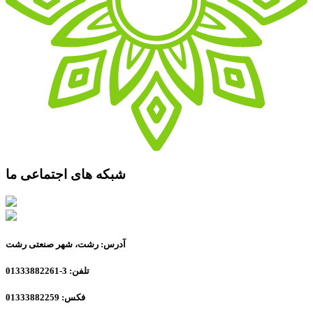
شبکه های اجتماعی ما
آدرس: رشت، شهر صنعتی رشت
تلفن: 3-01333882261
فکس: 01333882259