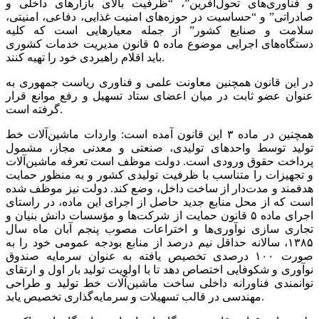
و فناوری‌های تحول‌آفرین”، “ظرفیت بالای بازارهای داخلی و
صادراتی” و “حساسیت در حوزه‌های امنیت غذایی، دفاعی، امنیتی،
سلامت و صنایع کشور” از جمله معیارهایی است که کلیه
دستگاه‌های اجرایی موضوع ماده ۵ قانون مدیریت خدمات کشوری
باید اقلام راهبردی خود را تهیه کنند.
در این قانون همچنین معاونت علمی و فناوری ریاست جمهوری به
عنوان عضو ثابت در میان اعضای ستاد تسهیل و رفع موانع قرار
گرفته است.
همچنین در ماده ۳ این قانون آمده است: واردات ماشین‌آلات خط
تولید توسط واحدهای تولیدی، صنعتی و معدنی مجاز، مشمول
پرداخت حقوق ورودی است. دولت موظف است تعرفه ماشین‌آلات
و تجهیزات را متناسب با ظرفیت تولیدی کشور و به منظور حمایت
هدفمند و مدت‌دار از ساخت داخل،‌ وضع کند. دولت نیز موظف شده
است که از محل منابع جدید حاصل از اجرای این ماده، در راستای
اجرای ماده ۵ قانون حمایت از شرکت‌ها و مؤسسات دانش بنیان و
تجاری سازی نوآوری‌ها و اختراعات مصوب پنجم آبان ماه سال
۱۳۸۵، سالانه حداقل نیم درصد از منابع بودجه عمومی خود را به
صورت ۱۰۰ درصدی تخصیص یافته به عنوان سرمایه صندوق
نوآوری و شکوفایی اختصاص دهد تا با اولویت تولید بار اول و ارتقای
توانمندی فناورانه داخلی ساخت ماشین‌آلات خط تولید و طراحی
مهندسی در قالب تسهیلات و سرمایه‌گذاری تخصیص یابد.