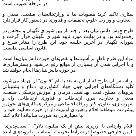
در مرحله تصویب است.
ستاری تاکید کرد: مصوبات ما با وزارتخانه‌های صنعت، معدن و
تجارت و وزارت علوم، تحقیقات و فناوری در دستور کار قرار دارد.
طرح جهش دانش‌بنیان بعد از چند بار بین شورای نگهبان و مجلس در
رفت‌وآمد بود و در نهایت مورد تایید شورای نگهبان قرار گرفت و
شورای نگهبان در آخرین جلسه خود، این طرح را مغایر شرع و
قانون اساسی ندانست.
مواد این طرح ناظر بر آسیب‌ها و نقص‌های حوزه دانش‌بنیان‌ها است
و با اجرایی شدن آن بسیاری از موانع رفع می‌شود و بسترسازی‌ها
در حوزه دانش‌بنیان‌ها انجام خواهد شد.
بر اساس آن طرح که از این به بعد با نام “قانون” از آن یاد می‌شود،
کلیه دستگاه‌های اجرایی چون جهاد کشاورزی، دفاع و پشتیبانی
نیروهای مسلح، نفت، بهداشت، درمان و آموزش پزشکی، صنعت،
معدن و تجارت، نیرو، ارتباطات و فناوری ارتباطات، راه و
شهرسازی، تعاون، کار و رفاه اجتماعی و مرکز همکاری‌های تحول و
پیشرفت موظفند اقلام راهبردی اولویت‌دار در حوزه فعالیت خود را
با معیارهایی به صورت سالیانه اعلام کنند.
“اقلام وارداتی با ارزبری بیش از یک میلیون دلار”، “آسیب‌پذیری
تامین خارجی خصوصا در شرایط تحریم”، “متناسب با روندهای آینده