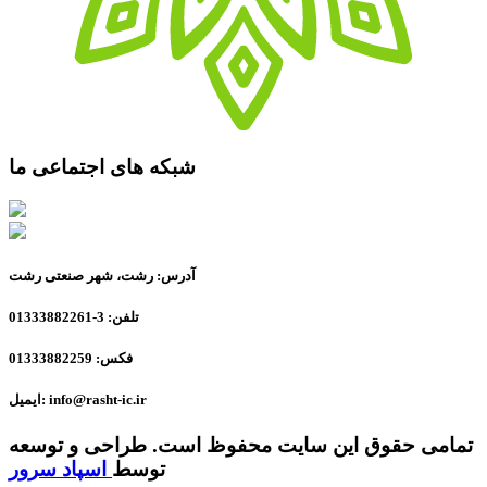
شبکه های اجتماعی ما
آدرس: رشت، شهر صنعتی رشت
تلفن: 3-01333882261
فکس: 01333882259
ایمیل: info@rasht-ic.ir
تمامی حقوق این سایت محفوظ است. طراحی و توسعه
توسط
اسپاد سرور