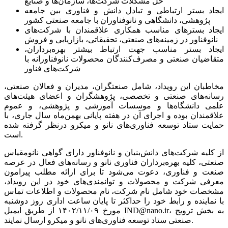
حل مشکلات شرکت‌ها، سازمان‌ها و صنایع
ایجاد بستر ارتباطی و تبادل دانش و فناوری بین جامعه
پژوهشی، دانشگاهی و نانوفناوران با جامعه صنعتی کشور
ایجاد بسترهای مناسب همکاری علاقمندان با شرکت‌های
نانوفناور در زمینه‌های صنعتی، تحقیقاتی، بازاریابی و فروش
ایجاد بستر مناسب جهت ارتباط بیشتر بهره‌برداران،
متقاضیان صنعتی و مصرف‌کنندگان محصولات نانوفناورانه با
شرکت‌های فناور
مخاطبان این رویداد، شامل صنعتگران، مدیران و فعالان صنعتی،
رسانه‌های صنعتی و تخصصی، پژوهشگران و اعضای هیئت‌های
علمی دانشگاه‌ها و موسسات آموزشی و پژوهشی، و عموم
علاقمندان بوده و اجرای آن در هفته پایانی بهمن‌ماه سال جاری، با
حمایت ستاد توسعه فناوری‌های نانو و میکرو درنظر گرفته شده
است.
از کلیه شرکت‌های دانش‌بنیان و نانوفناور دارای گواهی نانومقیاس
صنعتی، کلیه بهره‌برداران فناوری نانو و رسانه‌های فعال در عرصه
صنعت و فناوری، دعوت می‌شود تا برای ارائه مطلب پیرامون
معرفی شرکت و محصولات و توانمندی‌های خود در این رویداد،
مشخصات خود شامل نام شرکت، نام محصولات و اطلاعات تماس
با نماینده و رابط خود را حداکثر تا پایان ساعت اداری روز دوشنبه
مورخ ۱۴۰۲/۱۱/۰۹ از طریق ایمیل IND@nano.ir، به بخش ترویج
صنعتی ستاد توسعه فناوری‌های نانو و میکرو ارسال نمایند.