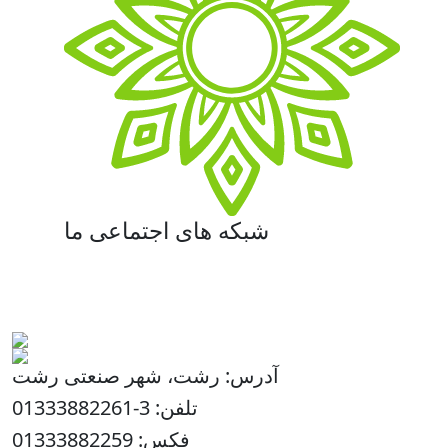
شبکه های اجتماعی ما
آدرس: رشت، شهر صنعتی رشت
تلفن: 3-01333882261
فکس: 01333882259