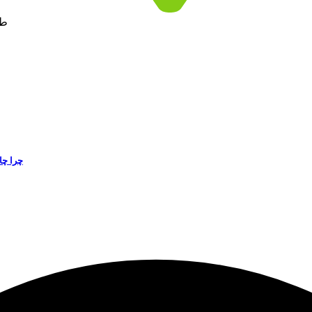
طر
چرا چا