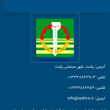
آدرس: رشت، شهر صنعتی رشت
تلفن: 3-01333882261
فکس: 01333882259
ایمیل: info@rasht-ic.ir