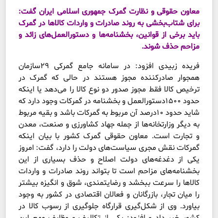
معاون حقوقی و نظارت گمرک جمهوری اسلامی ایران گفت:
برای شتاب‌بخشی به روند صادرات و واردات کالاها در گمرک
باید برخی از قوانین، بخشنامه‌ها و دستورالعمل‌‌‌های زائد و
مزاحم حذف شوند.
فریده زبیدی افزود: در سامانه جامع گمرکی ۲۹سازمان
همجوار صادر‌کننده مجوز هستند در حالی که گمرک در
ترخیص کالا فقط مجوز صدور دو نوع کالا را می‌دهد یا اینکه
حدود ۱۵۰۰دستورالعمل و بخشنامه در گمرکات وجود دارد که
شاید حدود ۱۰‌درصد آن مربوط به گمرکات باشد و بقیه مربوط
به دیگر وزارتخانه‌ها از جمله جهاد کشاورزی و صنعت، معدن
و تجارت است. معاون حقوقی گمرک کشور با بیان اینکه
گمرکات نقش مجری سیاست‌های دولت را دارد، گفت: امروز
یکی از دغدغه‌های دولت اصلاح و حذف بسیاری از این
بخشنامه‌های مزاحم است تا بتواند روند صادرات و واردات
کالاها را سرعت ببخشد و رضایتمندی، شوق و انگیزه بیشتر
را میان تجار، بازرگانان و فعالان اقتصادی در کشور به وجود
بیاورد. وی از شکل‌گیری قرارگاه جلوگیری از رسوب کالا در