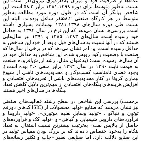
بنگاه‌ها از ظرفیت‌‌‌ خود و میزان به‌‌‌کارگیری‌‌‌ نیروی‌‌‌کار است. این‌‌‌
نسبت‌‌‌ به‌‌‌طور متوسط‌‌‌ برای‌‌‌ دوره ١٣٩٨-١٣٨١ برابر ۵۸.۲ است‌‌‌. این‌‌‌
شاخص‌‌‌ بیانگر آن است‌‌‌ که‌‌‌ در طول دوره مورد مطالعه‌‌‌ به‌‌‌طور
متوسط‌‌‌ در هر کارگاه صنعتی‌‌‌ ۵۸.۲نفر شاغل‌‌‌ بوده‌اند، البته‌‌‌ این‌‌‌
نسبت‌‌‌ طی‌‌‌ دوره سال‌های‌‌‌ ١٣٩٨-١٣٨١ نوسانات بسیاری‌‌‌ داشته‌‌‌
است‌‌‌. بررسی‌‌‌‌ها نشان می‌دهد که‌‌‌ این‌‌‌ نرخ در سال ١٣٩۴ به‌‌‌ حداقل‌‌‌
خود رسیده است‌‌‌. سال‌های‌‌‌ ١٣٨٣، ١٣٨۵ و ١٣٩١ نیز سال‌هایی‌‌‌
هستند که‌‌‌ در آنها نسبت‌‌‌ به‌‌‌ سال‌های‌‌‌ قبل‌‌‌ و بعد از خود این‌‌‌ شاخص‌‌‌ به‌‌‌
حداقل‌‌‌ رسیده است‌‌‌. این‌‌‌ امر نشان می‌دهد که‌‌‌ در برخی‌‌‌ از سال‌ها که‌‌‌
صنعت‌‌‌ با وضعیت‌‌‌ رکود روبه‌‌‌رو شده، این‌‌‌ شاخص‌‌‌ به‌‌‌ حداقل‌‌‌ خود در
آن سال‌ها رسیده است؛ (‌‌به‌عنوان مثال، رشد ارزش‌افزوده صنعت‌‌‌
به‌‌‌ قیمت‌‌‌ ثابت‌‌‌ ١٣٩٠ در سال ١٣٩۴ برابر منفی ۴.۶ بوده است‌‌‌.).
وجود فضای‌‌‌ نامناسب‌‌‌ کسب‌وکار و محدودیت‌های‌‌‌ ناشی‌‌‌ از شیوع
بیماری‌‌‌ کرونا در کنار محدودیت‌های‌‌‌ ناشی‌‌‌ از تحریم‌‌‌های‌‌‌ اقتصادی‌‌‌ و
افزایش‌‌‌ هزینه‌‌‌های‌‌‌ بنگاه‌های‌‌‌ اقتصادی‌‌‌ از مهم‌ترین‌‌‌ دلایل‌‌‌ کاهش‌‌‌ تعداد
بنگاه‌ها در سال‌های‌‌‌ اخیر هستند.
بررسی‌‌‌ این‌‌‌ شاخص‌‌‌ در سطح‌‌‌ رشته‌‌‌ فعالیت‌‌‌های‌‌‌ صنعتی‌‌‌ (برحسب‌‌‌
کدهای‌‌‌ دورقم ISIC) نیز نشان می‌دهد که‌‌‌ صنایع‌‌‌ «تولید محصولات از
توتون و تنباکو»، «تولید وسایل‌‌‌ نقلیه‌‌‌ موتوری‌‌‌»، «تولید داروها و
فرآورده‌های‌‌‌ دارویی‌‌‌ شیمیایی‌‌‌ و گیاهی‌‌‌» و «تولید کک‌‌‌ و فرآورده‌های‌‌‌
حاصل‌‌‌ از پالایش‌‌‌ نفت‌‌‌» به‌‌‌ترتیب‌‌‌ بیشترین‌‌‌ نسبت‌‌‌ اشتغال به‌‌‌ تعداد
بنگاه را به‌‌‌خود اختصاص داده‌اند که‌‌‌ بر بزرگ بودن مقیاس تولید در
این‌‌‌ صنایع‌‌‌ دلالت دارد، اما صنایعی‌‌‌ نظیر «چاپ و تکثیر رسانه‌‌‌های‌‌‌