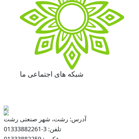
شبکه های اجتماعی ما
آدرس: رشت، شهر صنعتی رشت
تلفن: 3-01333882261
فکس: 01333882259