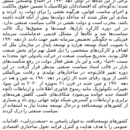
برخی از این ایده‌‌‌ها در اوایل دهه ۱۹۹۰ در اجماع واشنگتن متبلور
شدند؛ به‌گونه‌‌‌ای که اقتصاددانان نئوکلاسیک با تضمین حقوق مالکیت
و اجرای مناسب قوانین، هرگونه نقشی را برای دولت رد کردند و
منادی این تفکر شدند که مداخله دولت‌ها بیش از آنکه فایده داشته
باشد، مخرب است و دولت نقشی در قالب سیاست صنعتی ندارد.
در این دوره کارکرد بازارها، قیمت‌ها و مشوق‌ها رنگ غالب
سیاست‌ها شد و نگاه‌‌‌ها از مشکل قدیمی عدم‌انباشت سرمایه
فیزیکی به چگونگی تخصیص سرمایه تغییر جهت دادند. از دهه ۱۹۹۰
با تصویب اسناد توسعه هزاره و توسعه پایدار در سازمان ملل که
اهداف و کارکردهای مشخصی را ذیل فصل نهم برای بخش صنعت
قائل بودند، به‌تدریج سیاست صنعت در حرکت پاندولی خود مجددا به
سمت «احیا» رفت و این بار نقش فعال دولت در رفع شکست‌های
بازار در قالب اسناد سیاست صنعتی مدنظر قرار گرفت. در این
دوره تغییر قابل‌توجه در ساختارهای تولیدی و رقابت بین‌المللی
ناشی از ورود رقبای جدید (از ژاپن در دهه ۱۹۸۰ به چین و هند در
دهه ۱۹۹۰ و چین جدید در قرن ۲۱ به‌ویژه از ۲۰۲۰ به این سو)،
تغییرات تکنولوژیک مانند رسوخ فناوری اطلاعات و ارتباطات (آنچه
اقتصاد جدید خوانده می‌شود)، شکاف‌های علمی، کاهش هزینه‌‌‌های
ترابری و ارتباطات و گسترش شبکه تولید جهانی روی داد و بسیاری
از کشورهای توسعه‌یافته و درحال توسعه مجددا نیاز به استفاده از
سیاست صنعتی را درک کردند.
کشورهای توسعه‌یافته، به‌‌‌عنوان پاسخی به «صنعت‌‌‌زدایی»، اقدامات
عمومی را با هدف هدایت و کنترل فرآیند تحول ساختاری اقتصادی