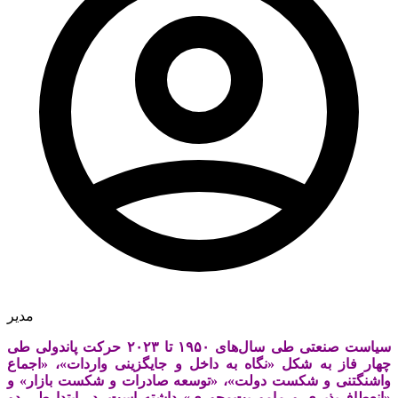
مدیر
سیاست صنعتی طی سال‌های ۱۹۵۰ تا ۲۰۲۳ حرکت پاندولی طی
چهار فاز به شکل «نگاه به داخل و جایگزینی واردات»، «اجماع
واشنگتنی و شکست دولت»، «توسعه صادرات و شکست بازار» و
«انعطاف‌پذیری و ماموریت‌‌‌محوری» داشته است. در ابتدا طی دو