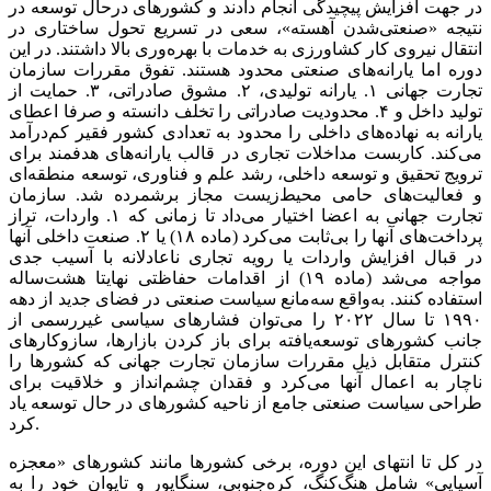
در جهت افزایش پیچیدگی انجام دادند و کشورهای درحال توسعه در
نتیجه «صنعتی‌‌‌شدن آهسته»، سعی در تسریع تحول ساختاری در
انتقال نیروی کار کشاورزی به خدمات با بهره‌‌‌وری بالا داشتند. در این
دوره اما یارانه‌‌‌های صنعتی محدود هستند. تفوق مقررات سازمان
تجارت جهانی ۱. یارانه تولیدی، ۲. مشوق صادراتی، ۳. حمایت از
تولید داخل و ۴. محدودیت صادراتی را تخلف دانسته و صرفا اعطای
یارانه به نهاده‌‌‌های داخلی را محدود به تعدادی کشور فقیر کم‌‌‌درآمد
می‌کند. کاربست مداخلات تجاری در قالب یارانه‌‌‌های هدفمند برای
ترویج تحقیق و توسعه داخلی، رشد علم و فناوری، توسعه منطقه‌‌‌ای
و فعالیت‌های حامی محیط‌زیست مجاز برشمرده شد. سازمان
تجارت جهانی به اعضا اختیار می‌‌‌داد تا زمانی که ۱. واردات، تراز
پرداخت‌های آنها را بی‌‌‌ثابت می‌کرد (ماده ۱۸) یا ۲. صنعت داخلی آنها
در قبال افزایش واردات یا رویه تجاری ناعادلانه با آسیب جدی
مواجه می‌شد (ماده ۱۹) از اقدامات حفاظتی نهایتا هشت‌ساله
استفاده کنند. به‌‌‌واقع سه‌مانع سیاست صنعتی در فضای جدید از دهه
۱۹۹۰ تا سال ۲۰۲۲ را می‌‌‌توان فشارهای سیاسی غیررسمی از
جانب کشورهای توسعه‌یافته برای باز کردن بازارها، سازوکارهای
کنترل متقابل ذیل مقررات سازمان تجارت جهانی که کشورها را
ناچار به اعمال آنها می‌‌‌کرد و فقدان چشم‌‌‌انداز و خلاقیت برای
طراحی سیاست صنعتی جامع از ناحیه کشورهای در حال توسعه یاد
کرد.
در کل تا انتهای این دوره، برخی کشورها مانند کشورهای «معجزه
آسیایی» شامل هنگ‌‌‌کنگ، کره‌‌‌جنوبی، سنگاپور و تایوان خود را به