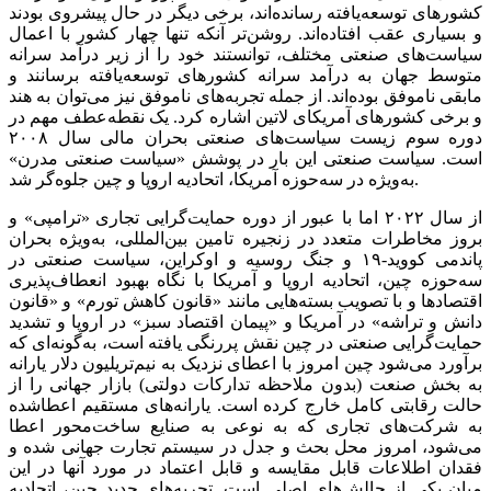
کشورهای توسعه‌‌‌یافته رسانده‌‌‌اند، برخی دیگر در حال پیشروی بودند
و بسیاری عقب افتاده‌‌‌اند. روشن‌‌‌تر آنکه تنها چهار کشور با اعمال
سیاست‌های صنعتی مختلف، توانستند خود را از زیر درآمد سرانه
متوسط جهان به درآمد سرانه کشورهای توسعه‌یافته برسانند و
مابقی ناموفق بوده‌‌‌اند. از جمله تجربه‌‌‌های ناموفق نیز می‌‌‌توان به هند
و برخی کشورهای آمریکای لاتین اشاره کرد. یک نقطه‌عطف مهم در
دوره سوم زیست سیاست‌های صنعتی بحران مالی سال ۲۰۰۸
است. سیاست صنعتی این بار در پوشش «سیاست صنعتی مدرن»
به‌ویژه در سه‌حوزه آمریکا، اتحادیه اروپا و چین جلوه‌‌‌گر شد.
از سال ۲۰۲۲ اما با عبور از دوره حمایت‌گرایی تجاری «ترامپی» و
بروز مخاطرات متعدد در زنجیره تامین بین‌المللی، به‌ویژه بحران
پاندمی کووید-۱۹ و جنگ روسیه و اوکراین، سیاست صنعتی در
سه‌حوزه چین، اتحادیه اروپا و آمریکا با نگاه بهبود انعطاف‌‌‌پذیری
اقتصادها و با تصویب بسته‌‌‌هایی مانند «قانون کاهش تورم» و «قانون
دانش و تراشه» در آمریکا و «پیمان اقتصاد سبز» در اروپا و تشدید
حمایت‌گرایی صنعتی در چین نقش پررنگی یافته است، به‌گونه‌‌‌ای که
برآورد می‌شود چین امروز با اعطای نزدیک به نیم‌تریلیون دلار یارانه
به بخش صنعت (بدون ملاحظه تدارکات دولتی) بازار جهانی را از
حالت رقابتی کامل خارج کرده است. یارانه‌‌‌های مستقیم اعطاشده
به شرکت‌های تجاری که به نوعی به صنایع ساخت‌‌‌محور اعطا
می‌شود، امروز محل بحث و جدل در سیستم تجارت جهانی شده و
فقدان اطلاعات قابل مقایسه و قابل اعتماد در مورد آنها در این
میان یکی از چالش‌های اصلی است. تجربه‌‌‌های جدید چین، اتحادیه