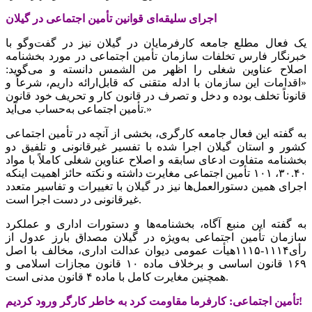
اجرای سلیقه‌ای قوانین تأمین اجتماعی در گیلان
یک فعال مطلع جامعه کارفرمایان در گیلان نیز در گفت‌وگو با
خبرنگار فارس تخلفات سازمان تأمین اجتماعی در مورد بخشنامه
اصلاح عناوین شغلی را اظهر من الشمس دانسته و می‌گوید:
«اقدامات این سازمان با ادله متقنی که قابل‌ارائه داریم، شرعاً و
قانوناً تخلف بوده و دخل و تصرف در قانون کار و تحریف خود قانون
تأمین اجتماعی به‌حساب می‌آید.»
به گفته این فعال جامعه کارگری، بخشی از آنچه در تأمین اجتماعی
کشور و استان گیلان اجرا شده با تفسیر غیرقانونی و تلفیق دو
بخشنامه متفاوت ادعای سابقه و اصلاح عناوین شغلی کاملاً با مواد
۳۰.۴۰، ۱۰۱ تأمین اجتماعی مغایرت داشته و نکته حائز اهمیت اینکه
اجرای همین دستورالعمل‌ها نیز در گیلان با تغییرات و تفاسیر متعدد
غیرقانونی در دست اجرا است.
به گفته این منبع آگاه، بخشنامه‌ها و دستورات اداری و عملکرد
سازمان تأمین اجتماعی به‌ویژه در گیلان مصداق بارز عدول از
رأی‌۱۱۱۴-۱۱۱۵هیأت عمومی دیوان عدالت اداری، مخالف با اصل
۱۶۹ قانون اساسی و برخلاف ماده ۱۰ قانون مجازات اسلامی و
همچنین مغایرت کامل با ماده ۴ قانون مدنی است.
تأمین اجتماعی: کارفرما مقاومت کرد به خاطر کارگر ورود کردیم!