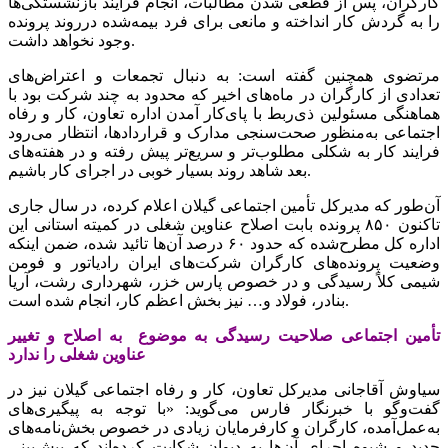
کارگران، پس از قطعی شدن مطالبات، انجام فرایند بازنشستگی‌ها
را به گردش کار انداخته و مانعی برای فرد بیمه‌شده درروند پرونده
وجود نخواهد داشت.
مرتضوی همچنین گفته است: به دنبال تجمعات و اعتراض‌های
تعدادی از کارگران در ماه‌های اخیر که محدود به چند شرکت بود با
هماهنگی مسئولین ذی‌ربط با پای‌کار آمدن اداره تعاون، کار و رفاه
اجتماعی به‌منظور صحت‌سنجی مدارک و قراردادها، انتظار می‌رود
فرایند کار به شکلی مطلوب‌تر و سریع‌تر پیش رفته و در هفته‌های
بعد شاهد روند بسیار خوبی در اجرای کار باشیم.
آن‌طور که مدیرکل تأمین اجتماعی گیلان اعلام کرده، در سال جاری
تاکنون ۸۵۰ پرونده بابت اصلاح عناوین شغلی در کمیته استانی این
اداره کل مطرح‌شده که حدود ۶۰ درصد آن‌ها تائید شده، ضمن اینکه
وضعیت پرونده‌های کارگران شرکت‌های ایران رادیاتور و فومن
شیمی کلاً رسیدگی و در خصوص پارس خزر، شهرداری رشت، آریا
بنادر، فولاد و… نیز بخش اعظم کار، انجام شده است.
تأمین اجتماعی صلاحیت رسیدگی به موضوع به اصلاح و تغییر
عناوین شغلی را ندارد
سیاوش آقاجانی مدیرکل تعاون، کار و رفاه اجتماعی گیلان نیز در
گفت‌وگو با خبرنگار فارس می‌گوید: «با توجه به پیگیری‌های
به‌عمل‌آمده، کارگران و کارفرمایان زیادی در خصوص بخش‌نامه‌های
جدید و شیوه اجرای آن‌ها به دیوان شکایت کرده‌اند که پیش‌بینی