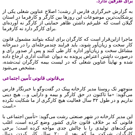
برای طرفین ندارد.
به گزارش خبرگزاری فارس از رشت؛ اصلاح عناوین شغلی یکی از
پرشکایت‌ترین موضوعات این روزها بین کارگر و کارفرما در استان
گیلان است که علیرغم داشتن ظاهر حمایتی از کارگر نه آورده‌ای
برای کارگر دارد نه کارفرما.
ماجرا ازاین‌قرار است که کارگران برای اینکه بتوانند مشمول قانون
کار سخت و زیان‌آور شوند، باید فرایند چندمرحله‌ای را در دبیرخانه
مشاغل سخت و زیان‌آور اداره کار طی کنند و پس از صدور رأی و
درصورت داشتن اعتراض پرونده به دیوان عدالت اداری ارجاع داده
شده و نهایتاً عناوین شغلی که در لیست بیمه کارگران ثبت‌شده،
مشخص می‌شود.
بی‌قانونی قانونی تأمین اجتماعی
منوچهر تک روستا مدیر کارخانه پینک در گفت‌وگو با خبرنگار فارس
می‌گوید: «ما تاکنون در حق کارگر و بیمه و دارایی و… هیچ دینی
نداریم و در طول ۳۲ سال فعالیت هیچ کارگری از ما شکایت نکرده
است.»
این مدیر کارخانه در شهر صنعتی رشت می‌گوید: «تأمین اجتماعی با
قانونی که بر خلاف قانون جاری کشور وضع کرده است، اغلب
شرکت‌های تولیدی را با چالش جدی مواجه کرده است؛ برخی
کارگران شرکت ما که بعد از ۲۰ سال کار کردن دنبال