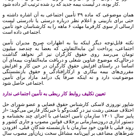
کار بوده، در لیست بیمه جدید که رد شده ترتیب اثر داده شود.
همان موضوعی که ماده ۳۹ تأمین اجتماعی به آن اشاره داشته و
حتی برای بازبینی و اعلام نظر درباره درستی یا نادرستی لیست
ارسالی از سوی کارفرما مهلت ۶ ماهه را به کارشناسان خود تأمین
اجتماعی داده است.
نکته قابل‌توجه دیگر اینکه بنا به اظهارات صریح مدیران تأمین
اجتماعی، پرداخت این مابه‌التفاوتی که بعضاً به چندصد میلیون
تومان می‌رسد روی حقوق کارگران نیز اثر نخواهد گذاشت
درحالی‌که موضوع عناوین شغلی و دریافت مابه‌التفاوت بیمه‌ای آن
اساساً در راستای افزایش حقوق کارگران در حین کار و افزایش
مقرری‌های بیمه بیکاری و ازکارافتادگی و حقوق بازنشستگی
موضوعیت دارد و نه اینکه صرفاً یک درآمد مازاد برای تأمین
اجتماعی حاصل شود.
تعیین تکلیف روابط کار ربطی به تأمین اجتماعی ندارد
شاپور نوروزی لاسکی کارشناس حقوق قضایی و عضو شورای حل
اختلاف صنعتی رشت نیز در گفت‌وگو با خبرنگار فارس می‌گوید: «از
پاییز سال ۱۴۰۱ سازمان تأمین اجتماعی با اجرای چند بخشنامه و
دستور اداری درون‌سازمانی برخلاف قوانین مصوب و جاری کشور و
روند قبلی با قانون خود سازمان با بازنشسته شدگان قبلی، افزودن
شرط‌های مضاعف بر آیین‌نامه مشاغل سخت زیان‌آور مصوب سال