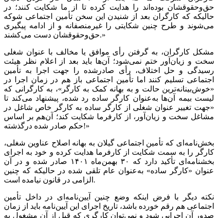
حق‌وحقوقشان بوده‌اند را هدایت کرده تا از ما شکایت کنند؛ در
حالیکه که کارگران بعد از شنیدن این سخن تأمین اجتماعی شوکه
می‌شوند و طرح چنین شکایتی را غیرمنصفانه و از ادامه پیگیری
حق‌وحقوقشان دست می‌کشند.»
مشکل کارگران، به گرفتن رأی موافق یا مخالف با عنوان شغلی
سخت و زیان‌آور ختم نمی‌شود؛ آن‌ها باید بعد از اعلام نظر هیئت
رسیدگی و حل اختلاف، رأی صادرشده را جهت اجرا به تأمین
اجتماعی تسلیم کنند اما تأمین اجتماعی باز هم در زمان اجرا در
«خوش‌بینانه‌ترین حالت و به بهانه کمک به کارگر»، به کارگرانی که
لیست بیمه آن‌ها به‌عنوان کارگر ساده رد شده، پیشنهاد می‌کند تا
«جهت تغییر عنوان شغلی از کارگر ساده به کارگر خاص شاغل در
مشاغل سخت و زیان‌آور، از کارفرما شکایت کند؛ آن‌هم بر اساس
حکم صادر شده درگذشته!»
بخش‌نامه‌ای که تأمین اجتماعی گیلان به بهانه اصلاح عناوین شغلی،
کارگر را به سمت شکایت از کارفرما هدایت کرده و خود به اجرای
بخشنامه‌ای تأکید دارد که ۳۰ بهمن‌ماه ۱۴۰۱ صادر شده و در آن
عنوان «کارگر ساده» به‌عنوان عام تلقی شده در حالیکه که چنین
الزامی در قانون نیامده است.
نکته دیگر با فرض اینکه وضع چنین آیین‌نامه‌ای در داخل تأمین
اجتماعی هم رقم خورده باشد، تاریخ اجرای این آیین‌نامه باید از زمان
صدور آن اجرایی شود و نمی‌توان کارگری که قبل از آن مشغول به