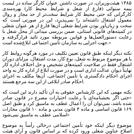
۱۳۸۵ هیئت‌وزیران، در صورت داشتن عنوان کارگر ساده در لیست
بیمه سنواتی (فارغ از شغل و شرایط محیط کار) بهره‌مندی
کارگرانی که حتی محیط کار شرایط سخت‌تر از حد مجاز و روال
معمول اشتغال داشته‌اند را نمی‌پذیرد، این در صورتی است که
سخت و زیان‌آور بودن شرایط شغلی آن‌ها فارغ از هر عنوان شغلی
در کمیته‌های قانونی استانی، ضمن بررسی میدانی از محل شغل با
رعایت دستورالعمل‌ها و قوانین مربوطه مورد تائید قرارگرفته و
جهت اجرایی به سازمان تأمین اجتماعی ابلاغ‌شده است.»
نکته دیگر اینکه طبق قانون تعیین تکلیف در مورد هرگونه روابط کار
یا هر موضوع مربوط به شغل، نوع کار، مدت اشتغال، مزایای دوران
اشتغال فقط در صلاحیت کمیته‌های تشخیص و حل اختلاف اداره کار
نهایتاً دیوان عدالت اداری است و در صورت ابلاغ از اداره کار به واحد
اجرای احکام دادگستری یا تأمین اجتماعی، آن‌ها مکلف به اجرای
احکام صادر ابلاغی از این سه مرجع هستند.
نکته مهمی که این کارشناس حقوقی به آن تأکید دارند این است که
«حتی اگر بخشنامه‌ای با رعایت اختیارات مصرع در قانون صادر
شده باشد، نمی‌توان آن را اعمال عطف به ماسبق کرد و طبق اصل
۱۶۹ قانون اساسی و ماده ۴ قانون مدنی و ماده ۱۰ قانون مجازات
اسلامی عطف به ماسبق نمی‌شود»
موضوع دیگر اینکه خود تأمین اجتماعی درحالی رأساً به موضوع
اصلاح عناوین شغلی ورود کرده که بر اساس قانون و آرای هیئت