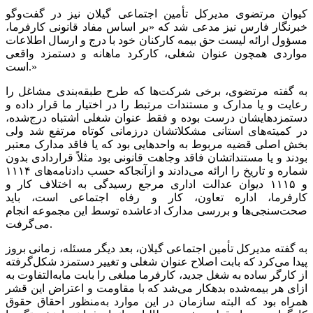
کیوان مرتضوی مدیرکل تأمین اجتماعی گیلان نیز در گفت‌وگو
خبرنگار فارس نیز مدعی شد که «بر اساس مفاد قانونی کارفرما،
مسؤول ارائه لیست حق بیمه کارکنان خود با درج و ارسال اطلاعات
مواردی همچون عنوان شغلی، کارکرد ماهانه و دستمزد واقعی
است.»
به گفته مرتضوی، برخی شرکت‌ها که طرح طبقه‌بندی مشاغل را
رعایت و یا مدارک و مستندات مرتبط را در اختیار ما قرار داده و
دستمزدهایشان درست بوده و فقط عنوان شغلی اشتباه درج‌شده،
در کمیته‌های استانی مشکلاتشان درزمانی کوتاه مرتفع شد ولی
بخش اصلی قضیه مربوط به واحدهایی بود که یا فاقد مدارک معتبر
بودند و یا مستنداتشان فاقد وجاهت قانونی بود مثلاً قراردادی بدون
شماره و تاریخ را ارائه می‌دادند و ازآنجاکه حسب دادنامه‌های ۱۱۱۴
و ۱۱۱۵ دیوان عدالت اداری مرجع رسیدگی به اختلاف کار و
کارفرما، اداره تعاون، کار و رفاه اجتماعی است، باید
صحت‌سنجی‌ها و بررسی مدارک ادعاشده توسط این مجموعه انجام
می‌گرفت.
به گفته مدیرکل تأمین اجتماعی گیلان، بعد دیگر مسئله، زمانی بروز
پیدا می‌کرد که بابت اصلاح عنوان شغلی و تغییر دستمزد شکل‌گرفته
از کارگر ساده به شغل جدید، کارفرما مبلغی را بابت مابه‌التفاوت به
ازای هر بیمه‌شده بدهکار می‌شد که با مقاومت و اعتراض این قشر
همراه بود که البته سازمان در این موارد به‌منظور احقاق حقوق