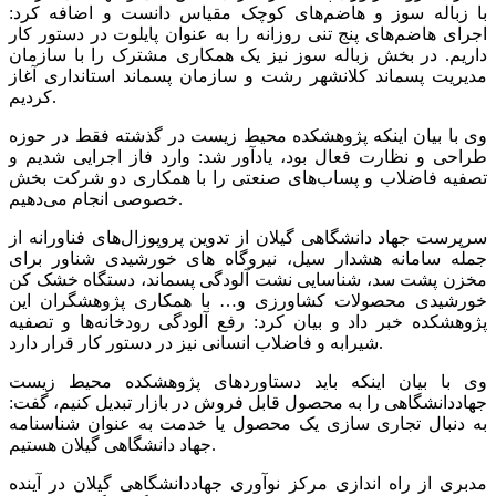
با زباله سوز و هاضم‌های کوچک مقیاس دانست و اضافه کرد:
اجرای هاضم‌های پنج تنی روزانه را به عنوان پایلوت در دستور کار
داریم. در بخش زباله سوز نیز یک همکاری مشترک را با سازمان
مدیریت پسماند کلانشهر رشت و سازمان پسماند استانداری آغاز
کردیم.
وی با بیان اینکه پژوهشکده محیط زیست در گذشته فقط در حوزه
طراحی و نظارت فعال بود، یادآور شد: وارد فاز اجرایی شدیم و
تصفیه فاضلاب و پساب‌های صنعتی را با همکاری دو شرکت بخش
خصوصی انجام می‌دهیم.
سرپرست جهاد دانشگاهی گیلان از تدوین پروپوزال‌های فناورانه از
جمله سامانه هشدار سیل، نیروگاه های خورشیدی شناور برای
مخزن پشت سد، شناسایی نشت آلودگی پسماند، دستگاه خشک کن
خورشیدی محصولات کشاورزی و… با همکاری پژوهشگران این
پژوهشکده خبر داد و بیان کرد: رفع آلودگی رودخانه‌ها و تصفیه
شیرابه و فاضلاب انسانی نیز در دستور کار قرار دارد.
وی با بیان اینکه باید دستاوردهای پژوهشکده محیط زیست
جهاددانشگاهی را به محصول قابل فروش در بازار تبدیل کنیم، گفت:
به دنبال تجاری سازی یک محصول یا خدمت به عنوان شناسنامه
جهاد دانشگاهی گیلان هستیم.
مدبری از راه اندازی مرکز نوآوری جهاددانشگاهی گیلان در آینده