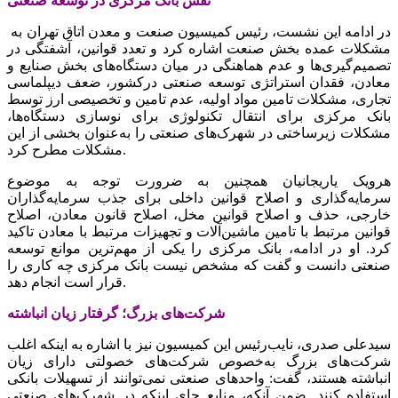
نقش بانک مرکزی در توسعه صنعتی
در ادامه این نشست، رئیس کمیسیون صنعت و معدن اتاق تهران به
مشکلات عمده بخش صنعت اشاره کرد و تعدد قوانین، آشفتگی در
تصمیم‌گیری‌ها و عدم هماهنگی در میان دستگاه‌های بخش صنایع و
معادن، فقدان استراتژی توسعه صنعتی درکشور، ضعف دیپلماسی‌
تجاری، مشکلات تامین مواد اولیه، عدم تامین و تخصیصی ارز توسط
بانک مرکزی برای انتقال تکنولوژی برای نوسازی دستگاه‌ها،
مشکلات زیرساختی در شهرک‌های صنعتی را به‌عنوان بخشی از این
مشکلات مطرح کرد.
هرویک یاریجانیان همچنین به ضرورت توجه به موضوع
سرمایه‌گذاری و اصلاح قوانین داخلی برای جذب سرمایه‌گذاران
خارجی، حذف و اصلاح قوانین مخل، اصلاح قانون معادن، اصلاح
قوانین مرتبط با تامین ماشین‌آلات و تجهیزات مرتبط با معادن تاکید
کرد. او در ادامه، بانک مرکزی را یکی از مهم‌ترین موانع توسعه
صنعتی دانست و گفت که مشخص نیست‌ بانک مرکزی چه کاری را
قرار است انجام دهد.
شرکت‌های بزرگ؛ گرفتار زیان انباشته
سیدعلی صدری، نایب‌رئیس این کمیسیون نیز با اشاره به اینکه اغلب
شرکت‌های بزرگ به‌خصوص شرکت‌های خصولتی دارای زیان
انباشته هستند، گفت: واحدهای صنعتی نمی‌توانند از تسهیلات بانکی
استفاده کنند. ضمن آنکه، منابع جای اینکه در شهرک‌های صنعتی