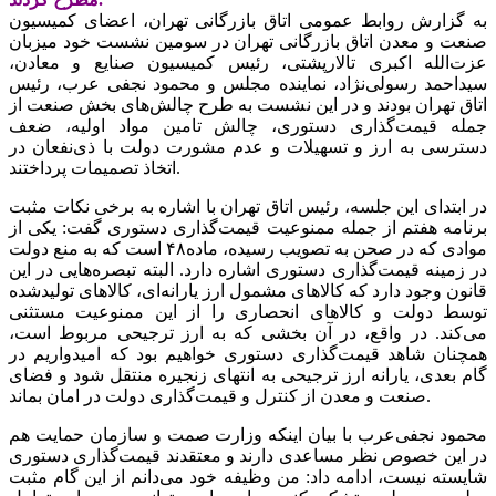
به گزارش روابط عمومی اتاق بازرگانی تهران، اعضای کمیسیون
صنعت و معدن اتاق بازرگانی تهران در سومین نشست خود میزبان
عزت‌الله اکبری تالارپشتی، رئیس کمیسیون صنایع و معادن،
سیداحمد رسولی‌نژاد، نماینده مجلس و محمود نجفی عرب، رئیس
اتاق تهران بودند و در این نشست به طرح چالش‌های بخش صنعت از
جمله قیمت‌گذاری دستوری، چالش‌ تامین مواد اولیه، ضعف
دسترسی به ارز و تسهیلات و عدم مشورت دولت با ذی‌نفعان در
اتخاذ تصمیمات پرداختند.
در ابتدای این جلسه، رئیس اتاق تهران با اشاره‌ به برخی نکات مثبت
برنامه هفتم از جمله ممنوعیت قیمت‌گذاری دستوری گفت: یکی از
موادی که در صحن به تصویب رسیده، ماده۴۸ است که به منع دولت
در زمینه قیمت‌گذاری دستوری اشاره دارد. البته تبصره‌هایی در این
قانون وجود دارد که کالاهای مشمول ارز یارانه‌ای، کالاهای تولیدشده
توسط دولت و کالاهای انحصاری را از این ممنوعیت مستثنی
می‌کند. در واقع، در آن بخشی که به ارز ترجیحی مربوط است،
همچنان شاهد قیمت‌گذاری دستوری خواهیم بود که امیدواریم در
گام بعدی، یارانه ارز ترجیحی‌ به انتهای زنجیره منتقل شود و فضای
صنعت و معدن از کنترل و قیمت‌گذاری دولت در امان بماند.
محمود نجفی‌عرب با بیان اینکه وزارت صمت و سازمان حمایت هم
در این خصوص نظر مساعدی دارند و معتقدند قیمت‌گذاری دستوری
شایسته نیست، ادامه داد: من وظیفه خود می‌دانم از این گام مثبت