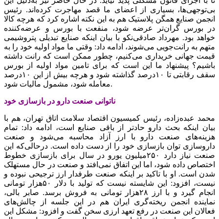
تا با اجرای قانون مشکلی پدید نیاید. در حال حاضر نیز به‌دلیل این
بی‌توجهی‌ها، بسیاری از اعضای ما قصد مهاجرت کرده‌اند. رئیس
انجمن صنایع همگن پلاستیک هم به این نکته اشاره کرد که هرچه کالا
در بورس گران‌تر عرضه شود، منفعت با بورس و عرضه‌کننده
خواهد بود. مهرداد صادقی‌نکو با بیان اینکه صنایع تبدیلی پتروشیمی
متهم به رانت‌جویی می‌شوند، ادامه داد: وقتی ما مواد اولیه خود را‌ به
قیمت جهانی خریداری می‌‌کنیم، چطور ممکن است که رانت داشته
باشیم؟ پیشنهاد ما این است که برای تامین مواد اولیه از بورس
سقف رقابتی تا ۱۰درصد گذاشته شود و هرچه بیش از این ۱۰درصد
معامله شود، مشمول مالیات شود.‌
ناتوانی صنعت دارو در بازسازی خود
محمد عبده‌زاده، رئیس کمیسیون اقتصاد سلامت اتاق تهران، هم با
بیان اینکه بحث دارو حادتر از باقی صنایع است، ادامه داد: تمام
هزینه‌های صنعت دارو با ارز آزاد محاسبه می‌شود و صنعت
داروسازی توان بازسازی خود را از دست داده است. درحالی‌که این
صنعت نیاز دارد ۲۵۰میلیون یورو در سال برای بازسازی خطوط
اختصاص داده شود، اما این اتفاق نمی‌افتد و صنعت در حال مستهلک
شدن است. او با تاکید بر اینکه صنعت طرفدار ارز ترجیحی نبوده و
نیست، افزود: این شایسته نیست که تولید با دلار ۵۰هزار تومانی
انجام گیرد و‌ با ارز ۲۸هزار تومانی به فروش برسد. صابر بالی،
نماینده انجمن ریخته‌گری ایران هم در این جلسه از چالش‌های
فعالان این صنعت در رفع تعهد ارزی سخن گفت و افزود: مشکل این