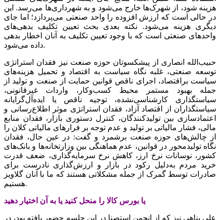
هزینه شود، از شهرک‌ها خارج می‌شود و به شهرداری‌ها می‌رسد. این
در حالی است که ارزش افزوده را واحد صنعتی می‌پردازد؛ اما جای
دیگری هزینه می‌شود. نکته بعدی بحث تعیین‌ تکلیف بدهی‌های
واحدهای صنعتی است که با وجود تعیین تکلیف به آنان اخطار بدهی
داده می‌شود.
حبیب‌الله انصاری از پیشکسوتان حوزه صنعت نیز فقدان استراتژی
توسعه صنعتی، غلبه نگاه سیاست به اقتصاد و تحمیل هزینه‌های
سیاست براقتصاد، اجرای ناقص قوانین حمایت از صنعت و تولید از
جمله بهبود مستمر محیط کسب‌وکار، واردات غیرقانونی،
سیاستگذاری کارشناسی‌نشده، توجیه ناقص یا ایده‌آل‌گرایانه
سیاستگذاران از اقتصاد آزاد، فقدان استراتژی موثر اطلاع‌رسانی و
اعتمادسازی بین تولیدکنندگان، کنترل دستوری بازار، فقدان منابع
مالی، فشار مالیاتی بر تولید و عدم توجه بر فرارهای مالیاتی کلان را
از چالش‌های حوزه صنعت برشمرد و گفت: در عین حال، فقدان
نگاه تولیدمحور در قوانین، عدم هماهنگی بین وزارتخانه‌ها و بانک‌های
کشور، نوسانات نرخ ارز، کاهش نرخ سرمایه‌گذاری، ضعف قدرت
خرید مردم به‌دلیل رکود در بازار و ارزش‌گذاری نادرست برای
صادرات توسط گمرک از جمله مشکلاتی هستند که ما با آنان گلاویز
هستیم.
یا بورس کالا را منحل کنید یا به آن اختیار دهید
علی پناهی نیز که از انجمن استصنا در این جلسه حضور یافته بود، در