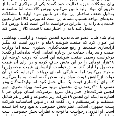
بیان مشکلات حوزه فعالیت خود گفت: یکی از مراکزی که ما از
طریق آن مواد اولیه تامین می‌کنیم، بورس کالاست. اما متاسفانه
به‌دلیل‌ ضعف ساختار این نهاد، در تامین مواد اولیه با مشکلات
عدیده‌ای مواجه هستیم. مساله این است که‌ بورس کالا اختیار تعیین
قیمت پایه را ندارد. بنابراین درخواست ما این است که یا بورس کالا
را منحل کنید یا به آن اختیار دهید تا قیمت کالا را تعیین کند.
پیام شاه‌علی، عضو هیات‌مدیره انجمن شوینده و آرایشی بهداشتی
نیز عنوان کرد که صنعت شوینده ۸ماه و ۱۰روز است که پیگیر
آزادسازی قیمت‌ها و رفع قیمت‌گذاری دستوری شده اما وزارت
صمت و سازمان حمایت در این‌باره اقدامی انجام نداده‌اند. او گفت:
درخواست رسمی صنعت شوینده این است که دولت عرضه ارز
۲۸هزار تومانی را در این بخش حذف کرده و در ازای آن قیمت
محصول را آزاد کند. ما درخواست آزادسازی قیمت محصول را
مطرح می‌کنیم؛ اما به تازگی نامه‌ای دریافت کرده‌ایم که در آن
دولت از کاهش قیمت مواد اولیه سخن گفته است. به ما می‌گویند
که برای آزادسازی قیمت یک سال تحمل کنید؛ اما تولیدکنندگان پودر
دستی با ۳۰درصد زیان محصول تولید می‌کنند. بهزاد نظری، دبیر
انجمن شرکت‌های حمل‌ونقل سریع مرسولات استان تهران هم با
اشاره به اینکه این انجمن ۱۹شرکت زیر مجموعه و ۵هزار نفر شاغل
مستقیم و غیرمستقیم دارد، گفت که در تدوین اساسنامه شرکت
پست جمهوری اسلامی نظر بخش خصوصی به هیچ وجه اخذ نشده
است. او افزود: درخواست ما توجه به نظرات بخش خصوصی است