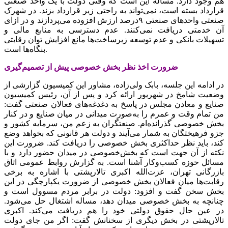
هم وجود دارد. مساله این است که وقتی دولت با یک واحد صنعتی
قرارداد بسته است، نمی‌تواند به راحتی زیر قرارداد بزند. در شهرک
صنعتی واحدهای صنعتی ۹درصد ارزش افزوده می‌پردازند و در ازای
آن خدمتی دریافت نمی‌کنند. عدم دسترسی به منابع مالی و
تسهیلات بانکی و عدم توسعه زیرساخت‌ها مانع افزایش توان رقابتی
بنگاه‌ها است.
ضرورت اخذ نظر بخش خصوصی پیش از تصمیم‌گیری
در ادامه این جلسه، بابک ولی‌زاده، مشاور این کمیسیون گزارشی از
وضعیت شامخ در شهریور ارائه کرد و پس از آن، رئیس کمیسیون
صنایع و معادن مجلس در پاسخ به دغدغه‌های فعالان صنعتی گفت:
من تمام وقت و عمرم را به‌صورت میدانی در میان صنایع و در کنار
بخش خصوصی گذرانده‌ام. صنعتگران به زعم من، سرمایه‌ کشور و
جزو فرهیختگان به شمار می‌آیند و دولت هر قانونی که بخواهد وضع
کند، باید نظر حداکثری بخش خصوصی را دریافت کند. ضرورت این
نکته از آن جهت است که بخش‌خصوصی در میدان حضور دارد و با
مسائل حوزه کسب‌وکار آشنا است. به گزارش روابط عمومی اتاق
بازرگانی تهران، عزت‌الله اکبری تالارپشتی با اشاره به برخی
رقابت‌ها میان فعالان بخش خصوصی از ضرورت یکپارچگی در این
بخش سخن گفت و افزود: دولت در برابر مردم مسوول است و
چنانچه به بخش خصوصی میدان دهد، مساله اشتغال حل می‌شود.
در عین حال حقوق دولتی خود را هم دریافت می‌کند. اکبری
تالارپشتی در بخش دیگری از سخنانش گفت: اگر من جای دولت