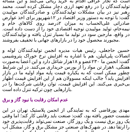
است که تجار عراقی اقدام به خرید ریالی می‌کنند و این مساله
تولیدکنندگان را در رفع تعهد ارزی دچار مشکل کرده است.‌ محمد
رهبر نیز در بیان مشکلات تولیدکنندگان و صادرکنندگان مولیبدن
گفت: با توجه به دستور وزیر اقتصاد در ۱۲شهریور برای اخذ عوارض
صادراتی علی‌الحساب به میزان ۲درصد روی کالاهای خام و
نیمه‌خام، تولید مولیبدن توجیه اقتصادی خود را از دست داده است.
در واقع، مارجین سود در تولید ما بسیار تنزل یافته و تولیدکنندگان
مجبورند‌ محصول خود را در بازارهای جهانی با تخفیف بفروشند.
حسین حاجعلی، رئیس هیات مدیره انجمن تولیدکنندگان لوله و
اتصالات پلی‌اتیلن، هم با اشاره به افزایش‌ نرخ خوراک پتروشیمی
گفت: انجمن ما ۲۳۰عضو و ۱۸هزار شاغل دارد و این اعضا به‌صورت
هفتگی، ۸هزار تن مواد را از بورس خریداری می‌کنند. در این شرایط
چطور ممکن است که به یکباره قیمت پایه مواد اولیه ما در بازار
افزایش یابد؟ جالب اینکه مسوولان هم از این افزایش قیمت اظهار
بی‌خبری می‌کنند. این افزایش قیمت، توان رقابتی شرکت‌ها را در
بازارهایی چون ترکیه تنزل داده است.
عدم امکان رقابت با نبود گاز و برق
مهدی پورقاضی که به نمایندگی از انجمن پلاستیک تهران در این
نشست حضور یافته بود، گفت: صنعت باید رقابتی کار کند؛ اما وقتی
یک روز برق نیست و یک روز گاز، صنعت نمی‌تواند رقابت‌پذیری خود
را ارتقا دهد. در شهرک‌های صنعتی جز مشکل برق و گاز، مشکل آب