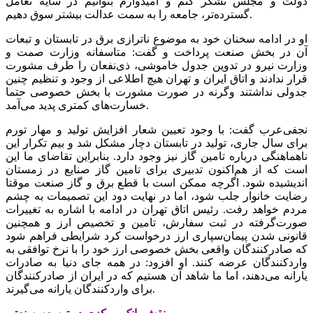
دولت و مجلس تشکر کنم و امیدوارم بتوانیم در سایه تعامل
گسترده‌تر، جامعه را به سمت عدالت بیشتر سوق دهیم.
او در ادامه سخنان خود به موضوع ناترازی برق در تابستان و تبعات
آن در بخش صنعت پرداخت و گفت: متاسفانه وزارت صمت و
وزارت نیرو در تدوین جدول خاموشی، ذی‌نفعان را طرف مشورت
قرار ندادند و اتاق ایران و تهران هیچ اطلاعی از وجود و تنظیم چنین
جدولی نداشتند وگرنه در صورت مشورت با بخش خصوصی حتما
خسارت‌های کمتری پدید می‌آمد.
نجفی‌عرب گفت: با وجود تعیین شعار افزایش تولید و مهار تورم
برای سال جاری، تولید در تابستان‌ دچار مشکل شد و بیم تکرار این
ناهماهنگی درباره تامین گاز نیز وجود دارد. بنابراین تقاضای ما این
است که از هم‌اکنون تدبیری برای تامین گاز صنایع در زمستان
اندیشیده شود. اگرچه ممکن است با قطع‌ برق و گاز صنعت موقتا
رضایت خانوار جلب شود، اما در نهایت دود این تصمیمات به چشم
مردم خواهد رفت. رئیس اتاق تهران در ادامه با اشاره به تغییرات
صورت‌گرفته در ثبت سفارش، تامین و تخصیص ارز و همچنین
قانونی شدن پیمان‌سپاری ارز درخواست کرد شرایطی فراهم شود
که صادرکنندگان واقعی بخش خصوصی ارز خود را با نرخ توافقی به
واردکنندگان عرضه کنند. او افزود: در همه جای دنیا به صادرات
یارانه می‌دهند، اما ما شاهد آن هستیم که در ایران از صادرکنندگان
برای واردکنندگان یارانه می‌گیرند.