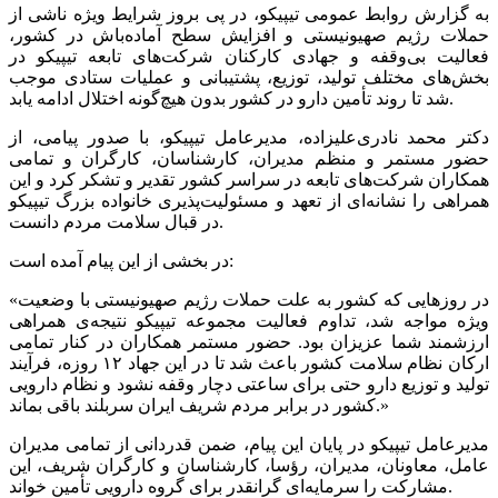
به گزارش روابط عمومی تیپیکو، در پی بروز شرایط ویژه ناشی از
حملات رژیم صهیونیستی و افزایش سطح آماده‌باش در کشور،
فعالیت بی‌وقفه و جهادی کارکنان شرکت‌های تابعه تیپیکو در
بخش‌های مختلف تولید، توزیع، پشتیبانی و عملیات ستادی موجب
شد تا روند تأمین دارو در کشور بدون هیچ‌گونه اختلال ادامه یابد.
دکتر محمد نادری‌علیزاده، مدیرعامل تیپیکو، با صدور پیامی، از
حضور مستمر و منظم مدیران، کارشناسان، کارگران و تمامی
همکاران شرکت‌های تابعه در سراسر کشور تقدیر و تشکر کرد و این
همراهی را نشانه‌ای از تعهد و مسئولیت‌پذیری خانواده بزرگ تیپیکو
در قبال سلامت مردم دانست.
در بخشی از این پیام آمده است:
«در روزهایی که کشور به علت حملات رژیم صهیونیستی با وضعیت
ویژه مواجه شد، تداوم فعالیت مجموعه تیپیکو نتیجه‌ی همراهی
ارزشمند شما عزیزان بود. حضور مستمر همکاران در کنار تمامی
ارکان نظام سلامت کشور باعث شد تا در این جهاد ۱۲ روزه، فرآیند
تولید و توزیع دارو حتی برای ساعتی دچار وقفه نشود و نظام دارویی
کشور در برابر مردم شریف ایران سربلند باقی بماند.»
مدیرعامل تیپیکو در پایان این پیام، ضمن قدردانی از تمامی مدیران
عامل، معاونان، مدیران، رؤسا، کارشناسان و کارگران شریف، این
مشارکت را سرمایه‌ای گرانقدر برای گروه دارویی تأمین خواند.