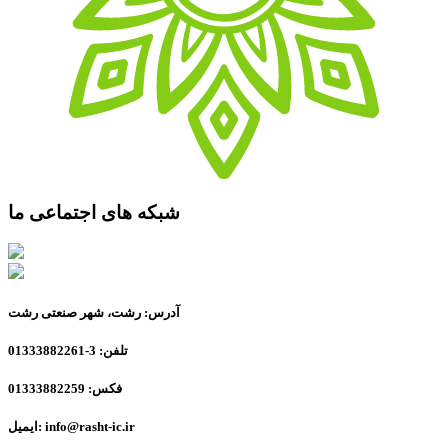
شبکه های اجتماعی ما
آدرس: رشت، شهر صنعتی رشت
تلفن: 3-01333882261
فکس: 01333882259
ایمیل: info@rasht-ic.ir