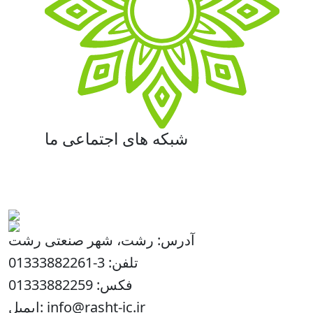
شبکه های اجتماعی ما
آدرس: رشت، شهر صنعتی رشت
تلفن: 3-01333882261
فکس: 01333882259
ایمیل: info@rasht-ic.ir