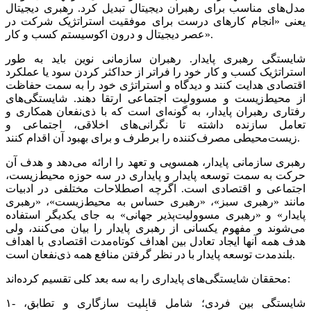
مدل‌‌‌های مناسب برای رهبران دیجیتال تبدیل کرد. رهبری دیجیتال
یعنی «انجام کارهای درست برای موفقیت استراتژیک شرکت در
عصر دیجیتال و درون اکوسیستم کسب و کار».
شایستگی رهبری پایدار. رهبران سازمانی نوین باید به طور
استراتژیک کسب و کار خود را فراتر از حداکثر کردن سود یا عملکرد
اقتصادی هدایت کنند و دیدگاه و استراتژی خود را به سمت حفاظت
از محیط‌زیست و مسوولیت اجتماعی ارتقا دهند. شایستگی‌‌‌های
رفتاری رهبران پایدار، به گونه‌‌‌ای است که با ذی‌نفعان همکاری و
تعامل سازنده داشته تا نگرانی‌های اخلاقی، اجتماعی و
زیست‌‌‌محیطی مصرف‌کننده را برطرف و برای بهبود آن اقدام کنند.
رهبری سازمانی پایدار، همسویی و تعهد را ارائه می‌دهد و هدف آن
حرکت به سمت توسعه پایدار و پایداری در سه حوزه محیط‌زیست،
اجتماعی و اقتصادی است. اگرچه اصطلاحات مختلفی در ادبیات
مانند «رهبری سبز»، «رهبری حساس به محیط‌زیست»، «رهبری
پایدار» و «رهبری مسوولیت‌‌‌پذیر جهانی» به جای یکدیگر استفاده
می‌‌‌شوند و مفهوم یکسانی از رهبری پایدار را بیان می‌کنند، ولی
هدف همه آنها ایجاد تعادل بین اهداف کوتاه‌مدت اقتصادی با اهداف
بلندمدت توسعه پایدار با در نظر گرفتن منافع همه ذی‌نفعان است.
محققان شایستگی‌‌‌های پایداری را به سه بعد کلی تقسیم کرده‌‌‌اند:
۱- شایستگی بین فردی؛ شامل قابلیت سازگاری و تطابق،