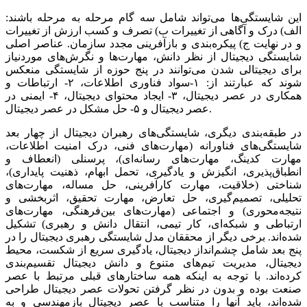
این شایستگی‌‌‌ها می‌تواند شامل سه گام مرحله به مرحله باشند:
الف) درک و آگاهی از تغییرات ب) تصرف و کسب ارزش از تغییرات
و در نهایت ج) پیکره‌‌‌بندی و بازآفرینی مجدد سازمان. عناصر اصلی
شایستگی دیجیتال از نظر دانش، مهارت‌‌‌ها و نگرش‌‌‌های موردنیاز
برای دیجیتالی شدن می‌توانند در پنج حوزه از شایستگی منعکس
شوند که عبارتند از: ۱-سواد فناوری اطلاعات، ۲- ارتباطات و
همکاری در عصر دیجیتال، ۳- ایجاد محتوای دیجیتال، ۴- ایمنی در
عصر دیجیتال و ۵- حل مشکل در عصر دیجیتال.
در طبقه‌‌‌بندی دیگری، شایستگی‌‌‌های رهبران دیجیتال از چهار بعد
شایستگی‌‌‌های فناورانه (مهارت‌‌‌های فنی، درک امنیت اطلاعات،
مهارت کدینگ، مهارت‌‌‌های رسانه‌‌‌ای)، پرسنلی (انعطاف و
انطباق‌‌‌‌‌‌پذیری، انگیزش و یادگیری، تحمل ابهام، ذهنیت پایداری)،
شناختی (خلاقیت، مهارت کارآفرینی، حل مساله، مهارت‌‌‌های
تحلیلی، تصمیم‌گیری، حل تعارض، مهارت تحقیق، اثربخشی و
نتیجه‌‌‌محوری) و اجتماعی (مهارت‌‌‌های بین‌فرهنگی، مهارت‌‌‌های
ارتباطی و شبکه‌‌‌ای، کار تیمی، انتقال دانش و رهبری) تشکیل
شده‌‌‌اند. برخی دیگر از محققان مدل شایستگی رهبری دیجیتال را در
پنج بعد شامل چشم‌‌‌انداز دیجیتال، یادگیری سریع از شکست، محیط
دیجیتال، مدیریت تیم‌‌‌های متنوع و دانش دیجیتال تقسیم‌‌‌بندی
کرده‌‌‌اند. با توجه به اینکه همه ساختارهای قبلی مرتبط با عصر
صنعت بوده و بدون در نظر گرفتن تحولات عصر دیجیتال طراحی
شده‌‌‌اند، باید آنها را متناسب با عصر دیجیتال بازمهندسی و به